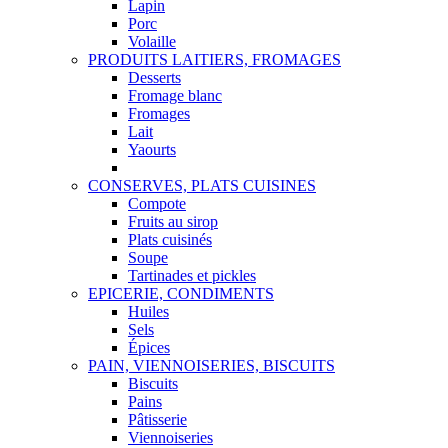
Lapin
Porc
Volaille
PRODUITS LAITIERS, FROMAGES
Desserts
Fromage blanc
Fromages
Lait
Yaourts
CONSERVES, PLATS CUISINES
Compote
Fruits au sirop
Plats cuisinés
Soupe
Tartinades et pickles
EPICERIE, CONDIMENTS
Huiles
Sels
Épices
PAIN, VIENNOISERIES, BISCUITS
Biscuits
Pains
Pâtisserie
Viennoiseries