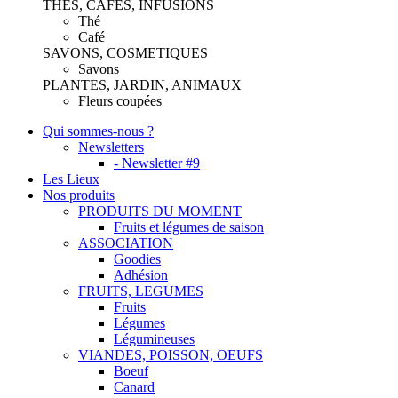
THES, CAFES, INFUSIONS
Thé
Café
SAVONS, COSMETIQUES
Savons
PLANTES, JARDIN, ANIMAUX
Fleurs coupées
Qui sommes-nous ?
Newsletters
- Newsletter #9
Les Lieux
Nos produits
PRODUITS DU MOMENT
Fruits et légumes de saison
ASSOCIATION
Goodies
Adhésion
FRUITS, LEGUMES
Fruits
Légumes
Légumineuses
VIANDES, POISSON, OEUFS
Boeuf
Canard