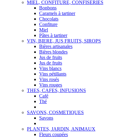
MIEL, CONFITURE, CONFISERIES
Bonbons
Caramels à tartiner
Chocolats
Confiture
Miel
Pâtes à tartiner
VIN, BIERE, JUS FRUITS, SIROPS
Bières artisanales
Bières blondes
Jus de fruits
Jus de fruits
Vins blancs
Vins pétillants
Vins rosés
Vins rouges
THES, CAFES, INFUSIONS
Café
Thé
SAVONS, COSMETIQUES
Savons
PLANTES, JARDIN, ANIMAUX
Fleurs coupées