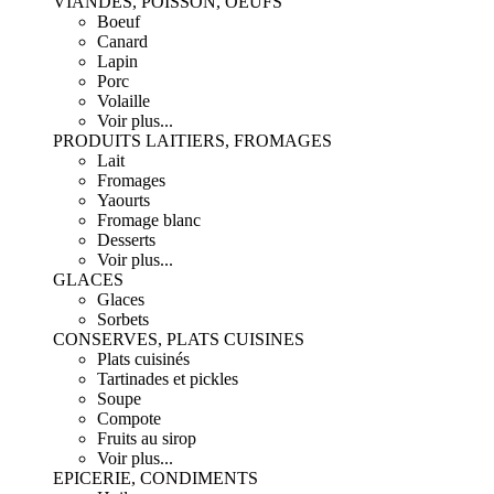
VIANDES, POISSON, OEUFS
Boeuf
Canard
Lapin
Porc
Volaille
Voir plus...
PRODUITS LAITIERS, FROMAGES
Lait
Fromages
Yaourts
Fromage blanc
Desserts
Voir plus...
GLACES
Glaces
Sorbets
CONSERVES, PLATS CUISINES
Plats cuisinés
Tartinades et pickles
Soupe
Compote
Fruits au sirop
Voir plus...
EPICERIE, CONDIMENTS