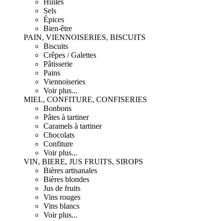
Huiles
Sels
Épices
Bien-être
PAIN, VIENNOISERIES, BISCUITS
Biscuits
Crêpes / Galettes
Pâtisserie
Pains
Viennoiseries
Voir plus...
MIEL, CONFITURE, CONFISERIES
Bonbons
Pâtes à tartiner
Caramels à tartiner
Chocolats
Confiture
Voir plus...
VIN, BIERE, JUS FRUITS, SIROPS
Bières artisanales
Bières blondes
Jus de fruits
Vins rouges
Vins blancs
Voir plus...