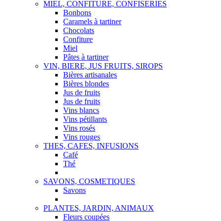
MIEL, CONFITURE, CONFISERIES
Bonbons
Caramels à tartiner
Chocolats
Confiture
Miel
Pâtes à tartiner
VIN, BIERE, JUS FRUITS, SIROPS
Bières artisanales
Bières blondes
Jus de fruits
Jus de fruits
Vins blancs
Vins pétillants
Vins rosés
Vins rouges
THES, CAFES, INFUSIONS
Café
Thé
SAVONS, COSMETIQUES
Savons
PLANTES, JARDIN, ANIMAUX
Fleurs coupées