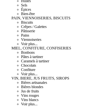
Huiles
Sels
Épices
Bien-être
PAIN, VIENNOISERIES, BISCUITS
Biscuits
Crêpes / Galettes
Pâtisserie
Pains
Viennoiseries
Voir plus...
MIEL, CONFITURE, CONFISERIES
Bonbons
Pâtes à tartiner
Caramels à tartiner
Chocolats
Confiture
Voir plus...
VIN, BIERE, JUS FRUITS, SIROPS
Bières artisanales
Bières blondes
Jus de fruits
Vins rouges
Vins blancs
Voir plus...