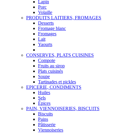
Lapin
Porc
Volaille
PRODUITS LAITIERS, FROMAGES
Desserts
Fromage blanc
Fromages
Lait
Yaourts
CONSERVES, PLATS CUISINES
Compote
Fruits au sirop
Plats cuisinés
Soupe
Tartinades et pickles
EPICERIE, CONDIMENTS
Huiles
Sels
Épices
PAIN, VIENNOISERIES, BISCUITS
Biscuits
Pains
Pâtisserie
Viennoiseries