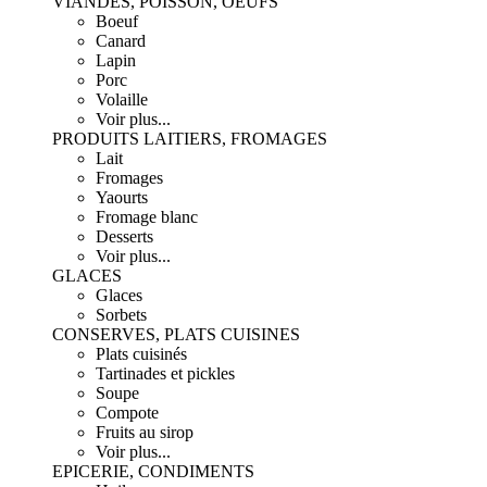
VIANDES, POISSON, OEUFS
Boeuf
Canard
Lapin
Porc
Volaille
Voir plus...
PRODUITS LAITIERS, FROMAGES
Lait
Fromages
Yaourts
Fromage blanc
Desserts
Voir plus...
GLACES
Glaces
Sorbets
CONSERVES, PLATS CUISINES
Plats cuisinés
Tartinades et pickles
Soupe
Compote
Fruits au sirop
Voir plus...
EPICERIE, CONDIMENTS