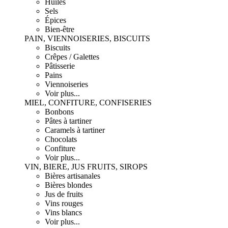
Huiles
Sels
Épices
Bien-être
PAIN, VIENNOISERIES, BISCUITS
Biscuits
Crêpes / Galettes
Pâtisserie
Pains
Viennoiseries
Voir plus...
MIEL, CONFITURE, CONFISERIES
Bonbons
Pâtes à tartiner
Caramels à tartiner
Chocolats
Confiture
Voir plus...
VIN, BIERE, JUS FRUITS, SIROPS
Bières artisanales
Bières blondes
Jus de fruits
Vins rouges
Vins blancs
Voir plus...