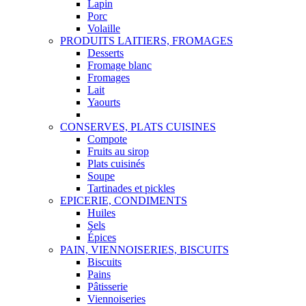
Lapin
Porc
Volaille
PRODUITS LAITIERS, FROMAGES
Desserts
Fromage blanc
Fromages
Lait
Yaourts
CONSERVES, PLATS CUISINES
Compote
Fruits au sirop
Plats cuisinés
Soupe
Tartinades et pickles
EPICERIE, CONDIMENTS
Huiles
Sels
Épices
PAIN, VIENNOISERIES, BISCUITS
Biscuits
Pains
Pâtisserie
Viennoiseries