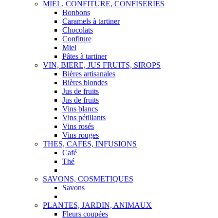
MIEL, CONFITURE, CONFISERIES
Bonbons
Caramels à tartiner
Chocolats
Confiture
Miel
Pâtes à tartiner
VIN, BIERE, JUS FRUITS, SIROPS
Bières artisanales
Bières blondes
Jus de fruits
Jus de fruits
Vins blancs
Vins pétillants
Vins rosés
Vins rouges
THES, CAFES, INFUSIONS
Café
Thé
SAVONS, COSMETIQUES
Savons
PLANTES, JARDIN, ANIMAUX
Fleurs coupées