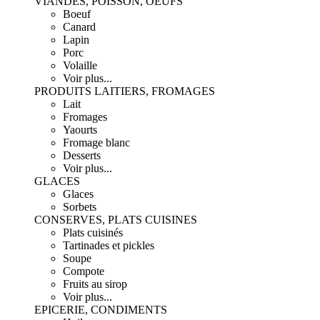
VIANDES, POISSON, OEUFS
Boeuf
Canard
Lapin
Porc
Volaille
Voir plus...
PRODUITS LAITIERS, FROMAGES
Lait
Fromages
Yaourts
Fromage blanc
Desserts
Voir plus...
GLACES
Glaces
Sorbets
CONSERVES, PLATS CUISINES
Plats cuisinés
Tartinades et pickles
Soupe
Compote
Fruits au sirop
Voir plus...
EPICERIE, CONDIMENTS