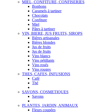
MIEL, CONFITURE, CONFISERIES
Bonbons
Caramels à tartiner
Chocolats
Confiture
Miel
Pâtes à tartiner
VIN, BIERE, JUS FRUITS, SIROPS
Bières artisanales
Bières blondes
Jus de fruits
Jus de fruits
Vins blancs
Vins pétillants
Vins rosés
Vins rouges
THES, CAFES, INFUSIONS
Café
Thé
SAVONS, COSMETIQUES
Savons
PLANTES, JARDIN, ANIMAUX
Fleurs coupées