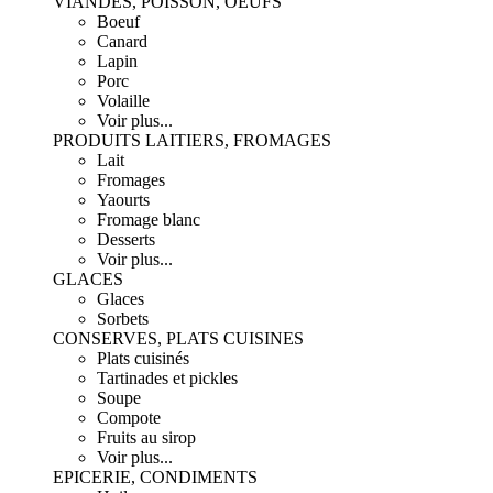
VIANDES, POISSON, OEUFS
Boeuf
Canard
Lapin
Porc
Volaille
Voir plus...
PRODUITS LAITIERS, FROMAGES
Lait
Fromages
Yaourts
Fromage blanc
Desserts
Voir plus...
GLACES
Glaces
Sorbets
CONSERVES, PLATS CUISINES
Plats cuisinés
Tartinades et pickles
Soupe
Compote
Fruits au sirop
Voir plus...
EPICERIE, CONDIMENTS