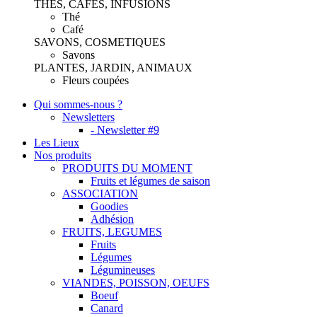
THES, CAFES, INFUSIONS
Thé
Café
SAVONS, COSMETIQUES
Savons
PLANTES, JARDIN, ANIMAUX
Fleurs coupées
Qui sommes-nous ?
Newsletters
- Newsletter #9
Les Lieux
Nos produits
PRODUITS DU MOMENT
Fruits et légumes de saison
ASSOCIATION
Goodies
Adhésion
FRUITS, LEGUMES
Fruits
Légumes
Légumineuses
VIANDES, POISSON, OEUFS
Boeuf
Canard