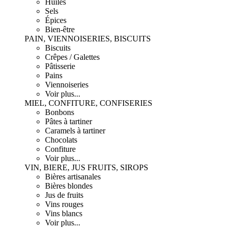
Huiles
Sels
Épices
Bien-être
PAIN, VIENNOISERIES, BISCUITS
Biscuits
Crêpes / Galettes
Pâtisserie
Pains
Viennoiseries
Voir plus...
MIEL, CONFITURE, CONFISERIES
Bonbons
Pâtes à tartiner
Caramels à tartiner
Chocolats
Confiture
Voir plus...
VIN, BIERE, JUS FRUITS, SIROPS
Bières artisanales
Bières blondes
Jus de fruits
Vins rouges
Vins blancs
Voir plus...