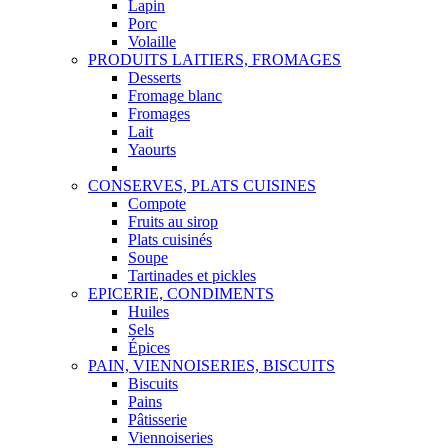
Lapin
Porc
Volaille
PRODUITS LAITIERS, FROMAGES
Desserts
Fromage blanc
Fromages
Lait
Yaourts
CONSERVES, PLATS CUISINES
Compote
Fruits au sirop
Plats cuisinés
Soupe
Tartinades et pickles
EPICERIE, CONDIMENTS
Huiles
Sels
Épices
PAIN, VIENNOISERIES, BISCUITS
Biscuits
Pains
Pâtisserie
Viennoiseries