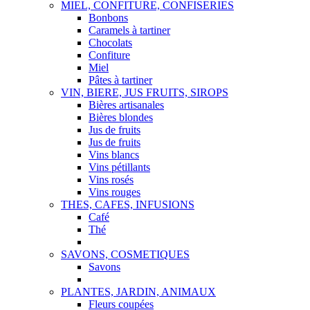
MIEL, CONFITURE, CONFISERIES
Bonbons
Caramels à tartiner
Chocolats
Confiture
Miel
Pâtes à tartiner
VIN, BIERE, JUS FRUITS, SIROPS
Bières artisanales
Bières blondes
Jus de fruits
Jus de fruits
Vins blancs
Vins pétillants
Vins rosés
Vins rouges
THES, CAFES, INFUSIONS
Café
Thé
SAVONS, COSMETIQUES
Savons
PLANTES, JARDIN, ANIMAUX
Fleurs coupées