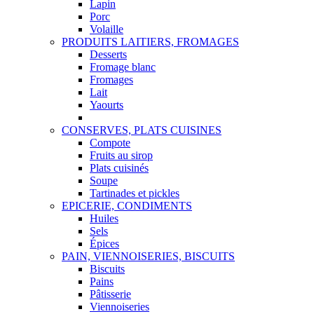
Lapin
Porc
Volaille
PRODUITS LAITIERS, FROMAGES
Desserts
Fromage blanc
Fromages
Lait
Yaourts
CONSERVES, PLATS CUISINES
Compote
Fruits au sirop
Plats cuisinés
Soupe
Tartinades et pickles
EPICERIE, CONDIMENTS
Huiles
Sels
Épices
PAIN, VIENNOISERIES, BISCUITS
Biscuits
Pains
Pâtisserie
Viennoiseries