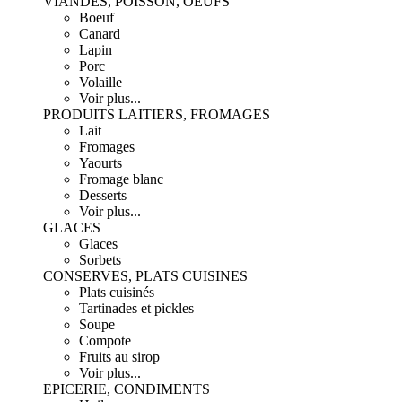
VIANDES, POISSON, OEUFS
Boeuf
Canard
Lapin
Porc
Volaille
Voir plus...
PRODUITS LAITIERS, FROMAGES
Lait
Fromages
Yaourts
Fromage blanc
Desserts
Voir plus...
GLACES
Glaces
Sorbets
CONSERVES, PLATS CUISINES
Plats cuisinés
Tartinades et pickles
Soupe
Compote
Fruits au sirop
Voir plus...
EPICERIE, CONDIMENTS