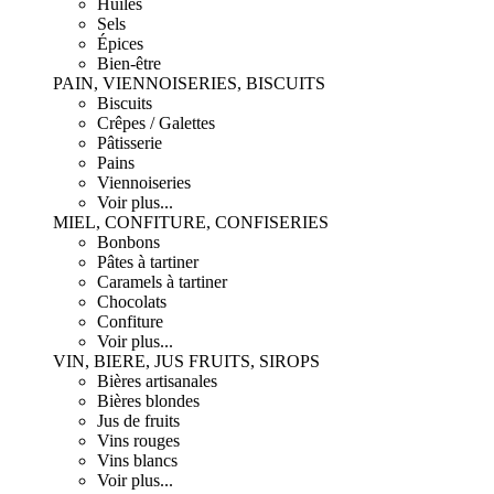
Huiles
Sels
Épices
Bien-être
PAIN, VIENNOISERIES, BISCUITS
Biscuits
Crêpes / Galettes
Pâtisserie
Pains
Viennoiseries
Voir plus...
MIEL, CONFITURE, CONFISERIES
Bonbons
Pâtes à tartiner
Caramels à tartiner
Chocolats
Confiture
Voir plus...
VIN, BIERE, JUS FRUITS, SIROPS
Bières artisanales
Bières blondes
Jus de fruits
Vins rouges
Vins blancs
Voir plus...