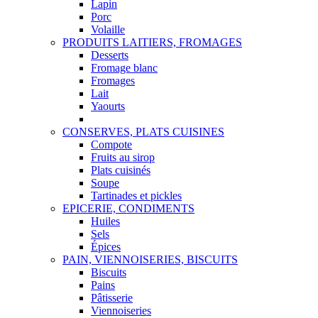
Lapin
Porc
Volaille
PRODUITS LAITIERS, FROMAGES
Desserts
Fromage blanc
Fromages
Lait
Yaourts
CONSERVES, PLATS CUISINES
Compote
Fruits au sirop
Plats cuisinés
Soupe
Tartinades et pickles
EPICERIE, CONDIMENTS
Huiles
Sels
Épices
PAIN, VIENNOISERIES, BISCUITS
Biscuits
Pains
Pâtisserie
Viennoiseries