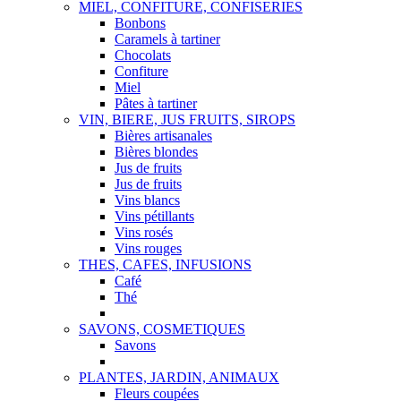
MIEL, CONFITURE, CONFISERIES
Bonbons
Caramels à tartiner
Chocolats
Confiture
Miel
Pâtes à tartiner
VIN, BIERE, JUS FRUITS, SIROPS
Bières artisanales
Bières blondes
Jus de fruits
Jus de fruits
Vins blancs
Vins pétillants
Vins rosés
Vins rouges
THES, CAFES, INFUSIONS
Café
Thé
SAVONS, COSMETIQUES
Savons
PLANTES, JARDIN, ANIMAUX
Fleurs coupées