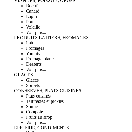
VIANDES, POISSON, OEUFS
Boeuf
Canard
Lapin
Porc
Volaille
Voir plus...
PRODUITS LAITIERS, FROMAGES
Lait
Fromages
Yaourts
Fromage blanc
Desserts
Voir plus...
GLACES
Glaces
Sorbets
CONSERVES, PLATS CUISINES
Plats cuisinés
Tartinades et pickles
Soupe
Compote
Fruits au sirop
Voir plus...
EPICERIE, CONDIMENTS