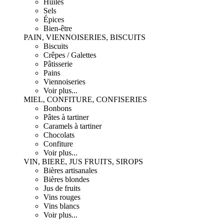
Huiles
Sels
Épices
Bien-être
PAIN, VIENNOISERIES, BISCUITS
Biscuits
Crêpes / Galettes
Pâtisserie
Pains
Viennoiseries
Voir plus...
MIEL, CONFITURE, CONFISERIES
Bonbons
Pâtes à tartiner
Caramels à tartiner
Chocolats
Confiture
Voir plus...
VIN, BIERE, JUS FRUITS, SIROPS
Bières artisanales
Bières blondes
Jus de fruits
Vins rouges
Vins blancs
Voir plus...