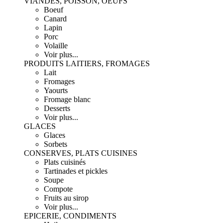
VIANDES, POISSON, OEUFS
Boeuf
Canard
Lapin
Porc
Volaille
Voir plus...
PRODUITS LAITIERS, FROMAGES
Lait
Fromages
Yaourts
Fromage blanc
Desserts
Voir plus...
GLACES
Glaces
Sorbets
CONSERVES, PLATS CUISINES
Plats cuisinés
Tartinades et pickles
Soupe
Compote
Fruits au sirop
Voir plus...
EPICERIE, CONDIMENTS