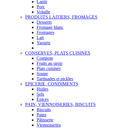
Lapin
Porc
Volaille
PRODUITS LAITIERS, FROMAGES
Desserts
Fromage blanc
Fromages
Lait
Yaourts
CONSERVES, PLATS CUISINES
Compote
Fruits au sirop
Plats cuisinés
Soupe
Tartinades et pickles
EPICERIE, CONDIMENTS
Huiles
Sels
Épices
PAIN, VIENNOISERIES, BISCUITS
Biscuits
Pains
Pâtisserie
Viennoiseries