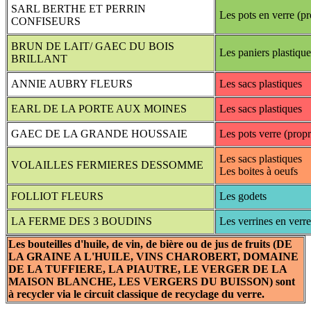
SARL BERTHE ET PERRIN
Les pots en verre (pr
CONFISEURS
BRUN DE LAIT/ GAEC DU BOIS
Les paniers plastique
BRILLANT
ANNIE AUBRY FLEURS
Les sacs plastiques
EARL DE LA PORTE AUX MOINES
Les sacs plastiques
GAEC DE LA GRANDE HOUSSAIE
Les pots verre (propr
Les sacs plastiques
VOLAILLES FERMIERES DESSOMME
Les boites à oeufs
FOLLIOT FLEURS
Les godets
LA FERME DES 3 BOUDINS
Les verrines en verre
Les bouteilles d'huile, de vin, de bière ou de jus de fruits (DE
LA GRAINE A L'HUILE, VINS CHAROBERT, DOMAINE
DE LA TUFFIERE, LA PIAUTRE, LE VERGER DE LA
MAISON BLANCHE, LES VERGERS DU BUISSON) sont
à recycler via le circuit classique de recyclage du verre.