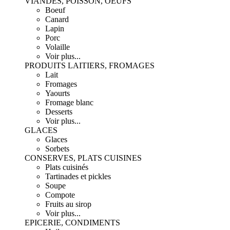
VIANDES, POISSON, OEUFS
Boeuf
Canard
Lapin
Porc
Volaille
Voir plus...
PRODUITS LAITIERS, FROMAGES
Lait
Fromages
Yaourts
Fromage blanc
Desserts
Voir plus...
GLACES
Glaces
Sorbets
CONSERVES, PLATS CUISINES
Plats cuisinés
Tartinades et pickles
Soupe
Compote
Fruits au sirop
Voir plus...
EPICERIE, CONDIMENTS