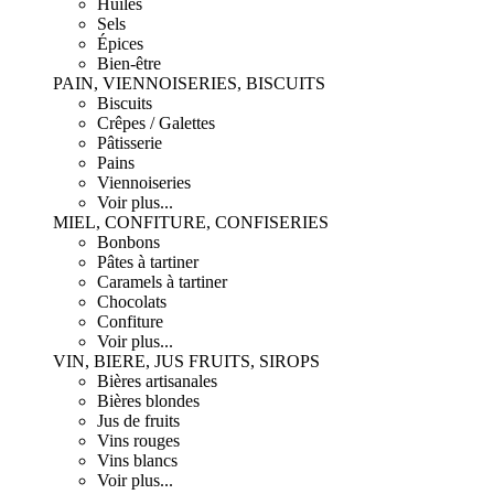
Huiles
Sels
Épices
Bien-être
PAIN, VIENNOISERIES, BISCUITS
Biscuits
Crêpes / Galettes
Pâtisserie
Pains
Viennoiseries
Voir plus...
MIEL, CONFITURE, CONFISERIES
Bonbons
Pâtes à tartiner
Caramels à tartiner
Chocolats
Confiture
Voir plus...
VIN, BIERE, JUS FRUITS, SIROPS
Bières artisanales
Bières blondes
Jus de fruits
Vins rouges
Vins blancs
Voir plus...