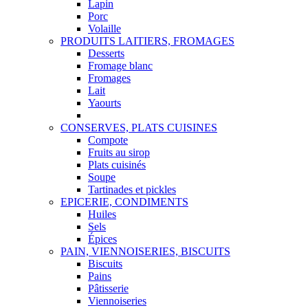
Lapin
Porc
Volaille
PRODUITS LAITIERS, FROMAGES
Desserts
Fromage blanc
Fromages
Lait
Yaourts
CONSERVES, PLATS CUISINES
Compote
Fruits au sirop
Plats cuisinés
Soupe
Tartinades et pickles
EPICERIE, CONDIMENTS
Huiles
Sels
Épices
PAIN, VIENNOISERIES, BISCUITS
Biscuits
Pains
Pâtisserie
Viennoiseries