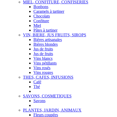
MIEL, CONFITURE, CONFISERIES
Bonbons
Caramels à tartiner
Chocolats
Confiture
Miel
Pâtes à tartiner
VIN, BIERE, JUS FRUITS, SIROPS
Bières artisanales
Bières blondes
Jus de fruits
Jus de fruits
Vins blancs
Vins pétillants
Vins rosés
Vins rouges
THES, CAFES, INFUSIONS
Café
Thé
SAVONS, COSMETIQUES
Savons
PLANTES, JARDIN, ANIMAUX
Fleurs coupées