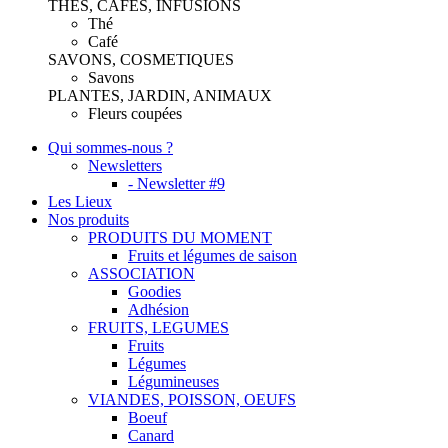
THES, CAFES, INFUSIONS
Thé
Café
SAVONS, COSMETIQUES
Savons
PLANTES, JARDIN, ANIMAUX
Fleurs coupées
Qui sommes-nous ?
Newsletters
- Newsletter #9
Les Lieux
Nos produits
PRODUITS DU MOMENT
Fruits et légumes de saison
ASSOCIATION
Goodies
Adhésion
FRUITS, LEGUMES
Fruits
Légumes
Légumineuses
VIANDES, POISSON, OEUFS
Boeuf
Canard