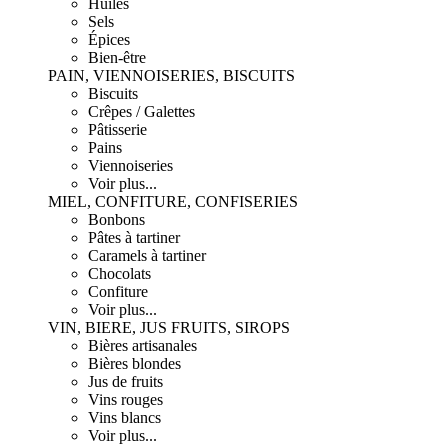
Huiles
Sels
Épices
Bien-être
PAIN, VIENNOISERIES, BISCUITS
Biscuits
Crêpes / Galettes
Pâtisserie
Pains
Viennoiseries
Voir plus...
MIEL, CONFITURE, CONFISERIES
Bonbons
Pâtes à tartiner
Caramels à tartiner
Chocolats
Confiture
Voir plus...
VIN, BIERE, JUS FRUITS, SIROPS
Bières artisanales
Bières blondes
Jus de fruits
Vins rouges
Vins blancs
Voir plus...