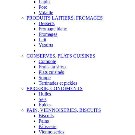
Lapin
Porc
Volaille
PRODUITS LAITIERS, FROMAGES
Desserts
Fromage blanc
Fromages
Lait
Yaourts
CONSERVES, PLATS CUISINES
Compote
Fruits au sirop
Plats cuisinés
Soupe
Tartinades et pickles
EPICERIE, CONDIMENTS
Huiles
Sels
Épices
PAIN, VIENNOISERIES, BISCUITS
Biscuits
Pains
Pâtisserie
Viennoiseries