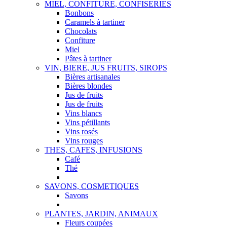
MIEL, CONFITURE, CONFISERIES
Bonbons
Caramels à tartiner
Chocolats
Confiture
Miel
Pâtes à tartiner
VIN, BIERE, JUS FRUITS, SIROPS
Bières artisanales
Bières blondes
Jus de fruits
Jus de fruits
Vins blancs
Vins pétillants
Vins rosés
Vins rouges
THES, CAFES, INFUSIONS
Café
Thé
SAVONS, COSMETIQUES
Savons
PLANTES, JARDIN, ANIMAUX
Fleurs coupées