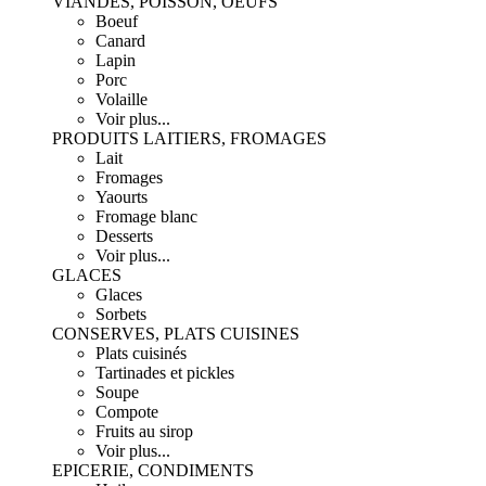
VIANDES, POISSON, OEUFS
Boeuf
Canard
Lapin
Porc
Volaille
Voir plus...
PRODUITS LAITIERS, FROMAGES
Lait
Fromages
Yaourts
Fromage blanc
Desserts
Voir plus...
GLACES
Glaces
Sorbets
CONSERVES, PLATS CUISINES
Plats cuisinés
Tartinades et pickles
Soupe
Compote
Fruits au sirop
Voir plus...
EPICERIE, CONDIMENTS