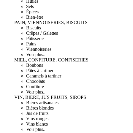
Huiles
Sels
Épices
Bien-être
PAIN, VIENNOISERIES, BISCUITS
Biscuits
Crêpes / Galettes
Pâtisserie
Pains
Viennoiseries
Voir plus...
MIEL, CONFITURE, CONFISERIES
Bonbons
Pâtes à tartiner
Caramels à tartiner
Chocolats
Confiture
Voir plus...
VIN, BIERE, JUS FRUITS, SIROPS
Bières artisanales
Bières blondes
Jus de fruits
Vins rouges
Vins blancs
Voir plus...