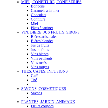
MIEL, CONFITURE, CONFISERIES
Bonbons
Caramels à tartiner
Chocolats
Confiture
Miel
Pâtes à tartiner
VIN, BIERE, JUS FRUITS, SIROPS
Bières artisanales
Bières blondes
Jus de fruits
Jus de fruits
Vins blancs
Vins pétillants
Vins rosés
Vins rouges
THES, CAFES, INFUSIONS
Café
Thé
SAVONS, COSMETIQUES
Savons
PLANTES, JARDIN, ANIMAUX
Fleurs coupées