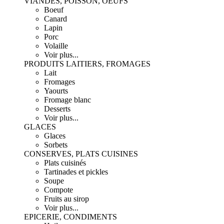
VIANDES, POISSON, OEUFS
Boeuf
Canard
Lapin
Porc
Volaille
Voir plus...
PRODUITS LAITIERS, FROMAGES
Lait
Fromages
Yaourts
Fromage blanc
Desserts
Voir plus...
GLACES
Glaces
Sorbets
CONSERVES, PLATS CUISINES
Plats cuisinés
Tartinades et pickles
Soupe
Compote
Fruits au sirop
Voir plus...
EPICERIE, CONDIMENTS