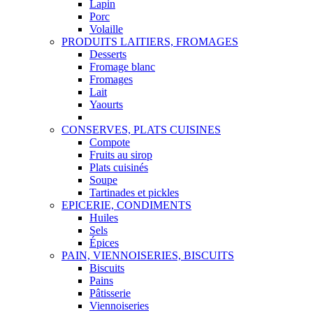
Lapin
Porc
Volaille
PRODUITS LAITIERS, FROMAGES
Desserts
Fromage blanc
Fromages
Lait
Yaourts
CONSERVES, PLATS CUISINES
Compote
Fruits au sirop
Plats cuisinés
Soupe
Tartinades et pickles
EPICERIE, CONDIMENTS
Huiles
Sels
Épices
PAIN, VIENNOISERIES, BISCUITS
Biscuits
Pains
Pâtisserie
Viennoiseries