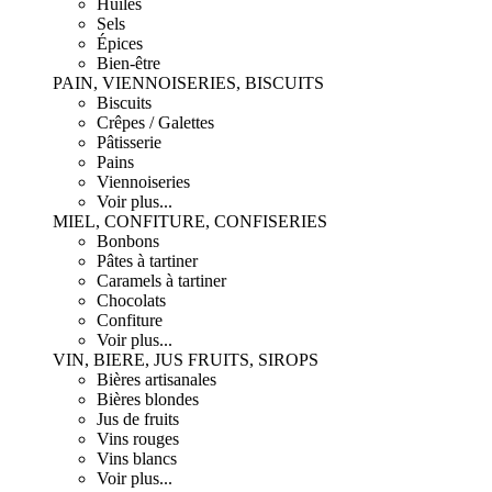
Huiles
Sels
Épices
Bien-être
PAIN, VIENNOISERIES, BISCUITS
Biscuits
Crêpes / Galettes
Pâtisserie
Pains
Viennoiseries
Voir plus...
MIEL, CONFITURE, CONFISERIES
Bonbons
Pâtes à tartiner
Caramels à tartiner
Chocolats
Confiture
Voir plus...
VIN, BIERE, JUS FRUITS, SIROPS
Bières artisanales
Bières blondes
Jus de fruits
Vins rouges
Vins blancs
Voir plus...