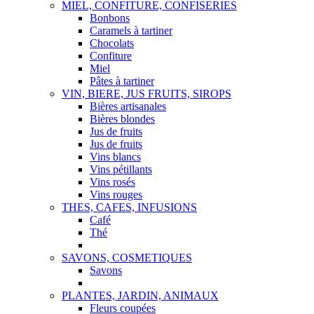
MIEL, CONFITURE, CONFISERIES
Bonbons
Caramels à tartiner
Chocolats
Confiture
Miel
Pâtes à tartiner
VIN, BIERE, JUS FRUITS, SIROPS
Bières artisanales
Bières blondes
Jus de fruits
Jus de fruits
Vins blancs
Vins pétillants
Vins rosés
Vins rouges
THES, CAFES, INFUSIONS
Café
Thé
SAVONS, COSMETIQUES
Savons
PLANTES, JARDIN, ANIMAUX
Fleurs coupées