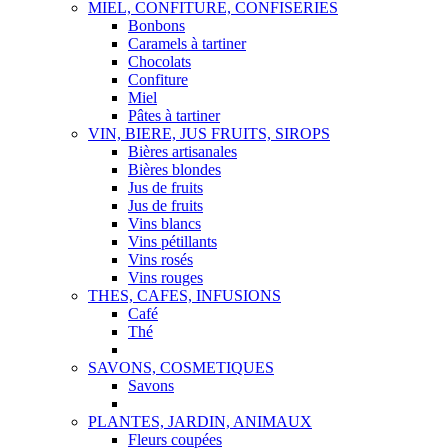
MIEL, CONFITURE, CONFISERIES
Bonbons
Caramels à tartiner
Chocolats
Confiture
Miel
Pâtes à tartiner
VIN, BIERE, JUS FRUITS, SIROPS
Bières artisanales
Bières blondes
Jus de fruits
Jus de fruits
Vins blancs
Vins pétillants
Vins rosés
Vins rouges
THES, CAFES, INFUSIONS
Café
Thé
SAVONS, COSMETIQUES
Savons
PLANTES, JARDIN, ANIMAUX
Fleurs coupées