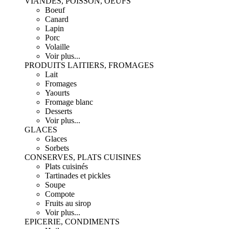
VIANDES, POISSON, OEUFS
Boeuf
Canard
Lapin
Porc
Volaille
Voir plus...
PRODUITS LAITIERS, FROMAGES
Lait
Fromages
Yaourts
Fromage blanc
Desserts
Voir plus...
GLACES
Glaces
Sorbets
CONSERVES, PLATS CUISINES
Plats cuisinés
Tartinades et pickles
Soupe
Compote
Fruits au sirop
Voir plus...
EPICERIE, CONDIMENTS