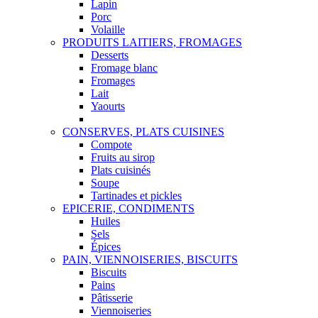
Lapin
Porc
Volaille
PRODUITS LAITIERS, FROMAGES
Desserts
Fromage blanc
Fromages
Lait
Yaourts
CONSERVES, PLATS CUISINES
Compote
Fruits au sirop
Plats cuisinés
Soupe
Tartinades et pickles
EPICERIE, CONDIMENTS
Huiles
Sels
Épices
PAIN, VIENNOISERIES, BISCUITS
Biscuits
Pains
Pâtisserie
Viennoiseries