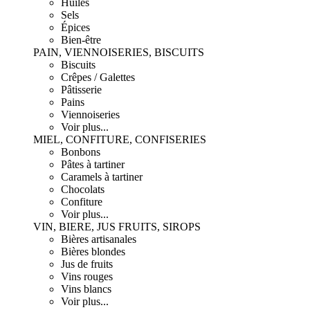
Huiles
Sels
Épices
Bien-être
PAIN, VIENNOISERIES, BISCUITS
Biscuits
Crêpes / Galettes
Pâtisserie
Pains
Viennoiseries
Voir plus...
MIEL, CONFITURE, CONFISERIES
Bonbons
Pâtes à tartiner
Caramels à tartiner
Chocolats
Confiture
Voir plus...
VIN, BIERE, JUS FRUITS, SIROPS
Bières artisanales
Bières blondes
Jus de fruits
Vins rouges
Vins blancs
Voir plus...