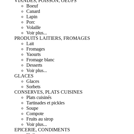
VIANDES, POISSON, OEUFS
Boeuf
Canard
Lapin
Porc
Volaille
Voir plus...
PRODUITS LAITIERS, FROMAGES
Lait
Fromages
Yaourts
Fromage blanc
Desserts
Voir plus...
GLACES
Glaces
Sorbets
CONSERVES, PLATS CUISINES
Plats cuisinés
Tartinades et pickles
Soupe
Compote
Fruits au sirop
Voir plus...
EPICERIE, CONDIMENTS