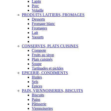
Lapin
Porc
Volaille
PRODUITS LAITIERS, FROMAGES
Desserts
Fromage blanc
Fromages
Lait
Yaourts
CONSERVES, PLATS CUISINES
Compote
Fruits au sirop
Plats cuisinés
Soupe
Tartinades et pickles
EPICERIE, CONDIMENTS
Huiles
Sels
Épices
PAIN, VIENNOISERIES, BISCUITS
Biscuits
Pains
Pâtisserie
Viennoiseries