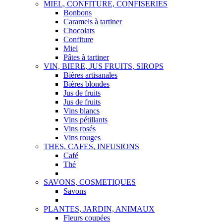
MIEL, CONFITURE, CONFISERIES
Bonbons
Caramels à tartiner
Chocolats
Confiture
Miel
Pâtes à tartiner
VIN, BIERE, JUS FRUITS, SIROPS
Bières artisanales
Bières blondes
Jus de fruits
Jus de fruits
Vins blancs
Vins pétillants
Vins rosés
Vins rouges
THES, CAFES, INFUSIONS
Café
Thé
SAVONS, COSMETIQUES
Savons
PLANTES, JARDIN, ANIMAUX
Fleurs coupées