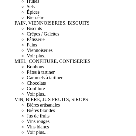
Huiles
Sels
Épices
Bien-être
PAIN, VIENNOISERIES, BISCUITS
Biscuits
Crêpes / Galettes
Pâtisserie
Pains
Viennoiseries
Voir plus...
MIEL, CONFITURE, CONFISERIES
Bonbons
Pâtes à tartiner
Caramels à tartiner
Chocolats
Confiture
Voir plus...
VIN, BIERE, JUS FRUITS, SIROPS
Bières artisanales
Bières blondes
Jus de fruits
Vins rouges
Vins blancs
Voir plus...