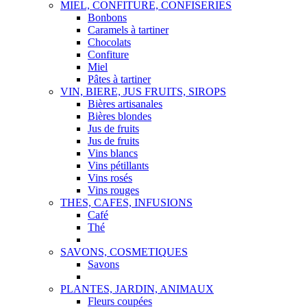
MIEL, CONFITURE, CONFISERIES
Bonbons
Caramels à tartiner
Chocolats
Confiture
Miel
Pâtes à tartiner
VIN, BIERE, JUS FRUITS, SIROPS
Bières artisanales
Bières blondes
Jus de fruits
Jus de fruits
Vins blancs
Vins pétillants
Vins rosés
Vins rouges
THES, CAFES, INFUSIONS
Café
Thé
SAVONS, COSMETIQUES
Savons
PLANTES, JARDIN, ANIMAUX
Fleurs coupées