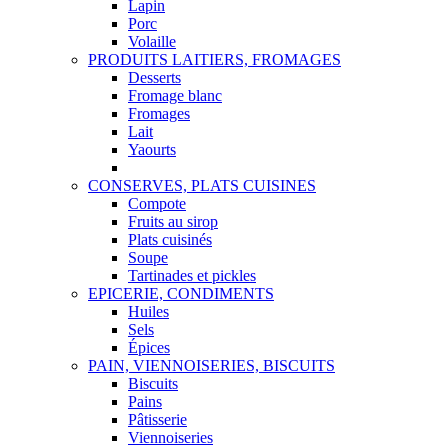
Lapin
Porc
Volaille
PRODUITS LAITIERS, FROMAGES
Desserts
Fromage blanc
Fromages
Lait
Yaourts
CONSERVES, PLATS CUISINES
Compote
Fruits au sirop
Plats cuisinés
Soupe
Tartinades et pickles
EPICERIE, CONDIMENTS
Huiles
Sels
Épices
PAIN, VIENNOISERIES, BISCUITS
Biscuits
Pains
Pâtisserie
Viennoiseries