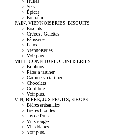
Huiles
Sels
Épices
Bien-être
PAIN, VIENNOISERIES, BISCUITS
Biscuits
Crêpes / Galettes
Pâtisserie
Pains
Viennoiseries
Voir plus...
MIEL, CONFITURE, CONFISERIES
Bonbons
Pâtes à tartiner
Caramels à tartiner
Chocolats
Confiture
Voir plus...
VIN, BIERE, JUS FRUITS, SIROPS
Bières artisanales
Bières blondes
Jus de fruits
Vins rouges
Vins blancs
Voir plus...