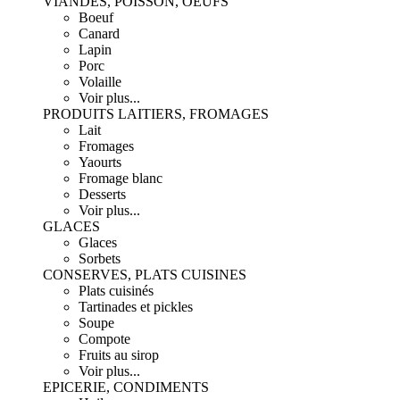
VIANDES, POISSON, OEUFS
Boeuf
Canard
Lapin
Porc
Volaille
Voir plus...
PRODUITS LAITIERS, FROMAGES
Lait
Fromages
Yaourts
Fromage blanc
Desserts
Voir plus...
GLACES
Glaces
Sorbets
CONSERVES, PLATS CUISINES
Plats cuisinés
Tartinades et pickles
Soupe
Compote
Fruits au sirop
Voir plus...
EPICERIE, CONDIMENTS