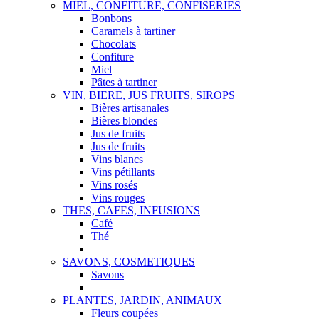
MIEL, CONFITURE, CONFISERIES
Bonbons
Caramels à tartiner
Chocolats
Confiture
Miel
Pâtes à tartiner
VIN, BIERE, JUS FRUITS, SIROPS
Bières artisanales
Bières blondes
Jus de fruits
Jus de fruits
Vins blancs
Vins pétillants
Vins rosés
Vins rouges
THES, CAFES, INFUSIONS
Café
Thé
SAVONS, COSMETIQUES
Savons
PLANTES, JARDIN, ANIMAUX
Fleurs coupées