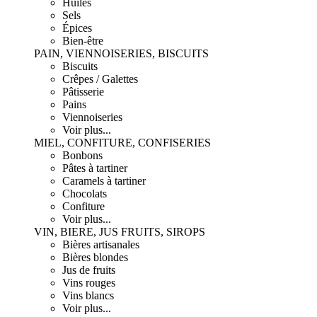
Huiles
Sels
Épices
Bien-être
PAIN, VIENNOISERIES, BISCUITS
Biscuits
Crêpes / Galettes
Pâtisserie
Pains
Viennoiseries
Voir plus...
MIEL, CONFITURE, CONFISERIES
Bonbons
Pâtes à tartiner
Caramels à tartiner
Chocolats
Confiture
Voir plus...
VIN, BIERE, JUS FRUITS, SIROPS
Bières artisanales
Bières blondes
Jus de fruits
Vins rouges
Vins blancs
Voir plus...