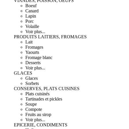
VIANDES, POISSON, OEUFS
Boeuf
Canard
Lapin
Porc
Volaille
Voir plus...
PRODUITS LAITIERS, FROMAGES
Lait
Fromages
Yaourts
Fromage blanc
Desserts
Voir plus...
GLACES
Glaces
Sorbets
CONSERVES, PLATS CUISINES
Plats cuisinés
Tartinades et pickles
Soupe
Compote
Fruits au sirop
Voir plus...
EPICERIE, CONDIMENTS