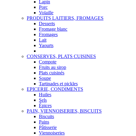
Lapin
Porc
Volaille
PRODUITS LAITIERS, FROMAGES
Desserts
Fromage blanc
Fromages
Lait
Yaourts
CONSERVES, PLATS CUISINES
Compote
Fruits au sirop
Plats cuisinés
Soupe
Tartinades et pickles
EPICERIE, CONDIMENTS
Huiles
Sels
Épices
PAIN, VIENNOISERIES, BISCUITS
Biscuits
Pains
Pâtisserie
Viennoiseries