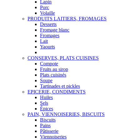
Lapin
Porc
Volaille
PRODUITS LAITIERS, FROMAGES
Desserts
Fromage blanc
Fromages
Lait
Yaourts
CONSERVES, PLATS CUISINES
Compote
Fruits au sirop
Plats cuisinés
Soupe
Tartinades et pickles
EPICERIE, CONDIMENTS
Huiles
Sels
Épices
PAIN, VIENNOISERIES, BISCUITS
Biscuits
Pains
Pâtisserie
Viennoiseries