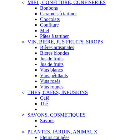
MIEL, CONFITURE, CONFISERIES
Bonbons
Caramels à tartiner
Chocolats
Confiture
Miel
Pâtes à tartiner
VIN, BIERE, JUS FRUITS, SIROPS
Bières artisanales
Bières blondes
Jus de fruits
Jus de fruits
Vins blancs
Vins pétillants
Vins rosés
Vins rouges
THES, CAFES, INFUSIONS
Café
Thé
SAVONS, COSMETIQUES
Savons
PLANTES, JARDIN, ANIMAUX
Fleurs coupées