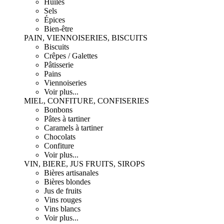
Huiles
Sels
Épices
Bien-être
PAIN, VIENNOISERIES, BISCUITS
Biscuits
Crêpes / Galettes
Pâtisserie
Pains
Viennoiseries
Voir plus...
MIEL, CONFITURE, CONFISERIES
Bonbons
Pâtes à tartiner
Caramels à tartiner
Chocolats
Confiture
Voir plus...
VIN, BIERE, JUS FRUITS, SIROPS
Bières artisanales
Bières blondes
Jus de fruits
Vins rouges
Vins blancs
Voir plus...