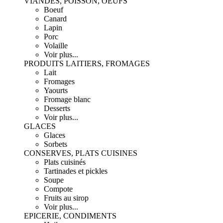
VIANDES, POISSON, OEUFS
Boeuf
Canard
Lapin
Porc
Volaille
Voir plus...
PRODUITS LAITIERS, FROMAGES
Lait
Fromages
Yaourts
Fromage blanc
Desserts
Voir plus...
GLACES
Glaces
Sorbets
CONSERVES, PLATS CUISINES
Plats cuisinés
Tartinades et pickles
Soupe
Compote
Fruits au sirop
Voir plus...
EPICERIE, CONDIMENTS