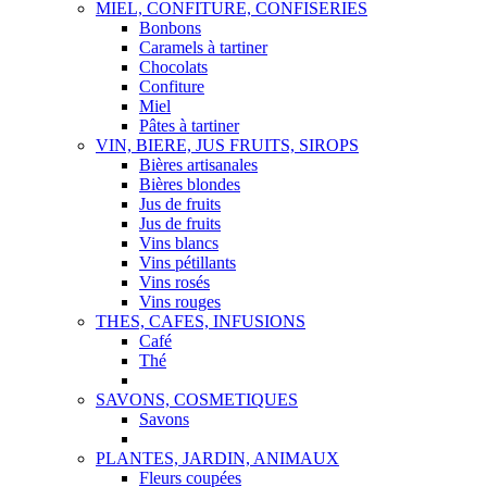
MIEL, CONFITURE, CONFISERIES
Bonbons
Caramels à tartiner
Chocolats
Confiture
Miel
Pâtes à tartiner
VIN, BIERE, JUS FRUITS, SIROPS
Bières artisanales
Bières blondes
Jus de fruits
Jus de fruits
Vins blancs
Vins pétillants
Vins rosés
Vins rouges
THES, CAFES, INFUSIONS
Café
Thé
SAVONS, COSMETIQUES
Savons
PLANTES, JARDIN, ANIMAUX
Fleurs coupées