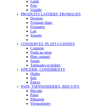
Lapin
Porc
Volaille
PRODUITS LAITIERS, FROMAGES
Desserts
Fromage blanc
Fromages
Lait
Yaourts
CONSERVES, PLATS CUISINES
Compote
Fruits au sirop
Plats cuisinés
Soupe
Tartinades et pickles
EPICERIE, CONDIMENTS
Huiles
Sels
Épices
PAIN, VIENNOISERIES, BISCUITS
Biscuits
Pains
Pâtisserie
Viennoiseries