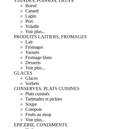
VIANDES, POISSON, OEUFS
Boeuf
Canard
Lapin
Porc
Volaille
Voir plus...
PRODUITS LAITIERS, FROMAGES
Lait
Fromages
Yaourts
Fromage blanc
Desserts
Voir plus...
GLACES
Glaces
Sorbets
CONSERVES, PLATS CUISINES
Plats cuisinés
Tartinades et pickles
Soupe
Compote
Fruits au sirop
Voir plus...
EPICERIE, CONDIMENTS