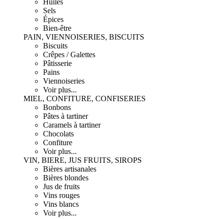
Huiles
Sels
Épices
Bien-être
PAIN, VIENNOISERIES, BISCUITS
Biscuits
Crêpes / Galettes
Pâtisserie
Pains
Viennoiseries
Voir plus...
MIEL, CONFITURE, CONFISERIES
Bonbons
Pâtes à tartiner
Caramels à tartiner
Chocolats
Confiture
Voir plus...
VIN, BIERE, JUS FRUITS, SIROPS
Bières artisanales
Bières blondes
Jus de fruits
Vins rouges
Vins blancs
Voir plus...