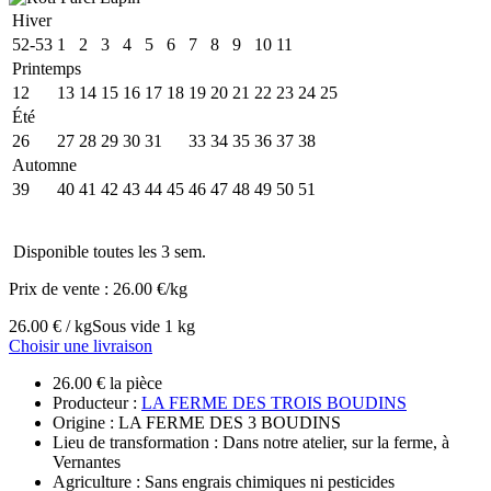
Hiver
52-53
1
2
3
4
5
6
7
8
9
10
11
Printemps
12
13
14
15
16
17
18
19
20
21
22
23
24
25
Été
26
27
28
29
30
31
32
33
34
35
36
37
38
Automne
39
40
41
42
43
44
45
46
47
48
49
50
51
Disponible toutes les 3 sem.
Prix de vente :
26.00 €/kg
26.00 € / kg
Sous vide 1 kg
Choisir une livraison
26.00 € la pièce
Producteur :
LA FERME DES TROIS BOUDINS
Origine : LA FERME DES 3 BOUDINS
Lieu de transformation : Dans notre atelier, sur la ferme, à
Vernantes
Agriculture : Sans engrais chimiques ni pesticides