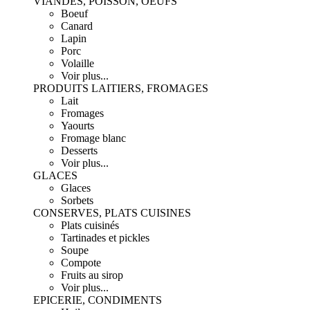
VIANDES, POISSON, OEUFS
Boeuf
Canard
Lapin
Porc
Volaille
Voir plus...
PRODUITS LAITIERS, FROMAGES
Lait
Fromages
Yaourts
Fromage blanc
Desserts
Voir plus...
GLACES
Glaces
Sorbets
CONSERVES, PLATS CUISINES
Plats cuisinés
Tartinades et pickles
Soupe
Compote
Fruits au sirop
Voir plus...
EPICERIE, CONDIMENTS