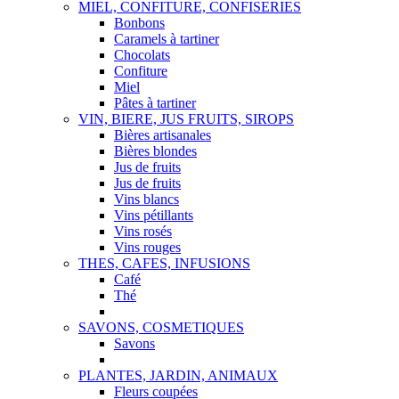
MIEL, CONFITURE, CONFISERIES
Bonbons
Caramels à tartiner
Chocolats
Confiture
Miel
Pâtes à tartiner
VIN, BIERE, JUS FRUITS, SIROPS
Bières artisanales
Bières blondes
Jus de fruits
Jus de fruits
Vins blancs
Vins pétillants
Vins rosés
Vins rouges
THES, CAFES, INFUSIONS
Café
Thé
SAVONS, COSMETIQUES
Savons
PLANTES, JARDIN, ANIMAUX
Fleurs coupées