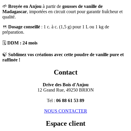
🌱
Broyée en Anjou
à partir de
gousses de vanille de
Madagascar
, importées en circuit court pour garantir fraîcheur et
qualité.
🍴
Dosage conseillé
: 1 c. à c. (1,5 g) pour 1 L ou 1 kg de
préparation.
🗓️
DDM : 24 mois
🍃
Sublimez vos créations avec cette poudre de vanille pure et
raffinée !
Contact
Drive des Bois d'Anjou
12 Grand Rue, 49250 BRION
Tel :
06 88 61 53 89
NOUS CONTACTER
Espace client