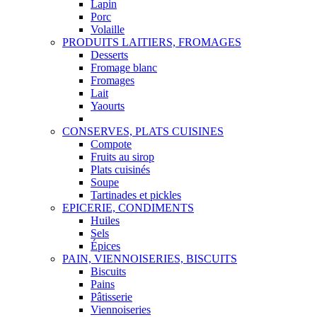
Lapin
Porc
Volaille
PRODUITS LAITIERS, FROMAGES
Desserts
Fromage blanc
Fromages
Lait
Yaourts
CONSERVES, PLATS CUISINES
Compote
Fruits au sirop
Plats cuisinés
Soupe
Tartinades et pickles
EPICERIE, CONDIMENTS
Huiles
Sels
Épices
PAIN, VIENNOISERIES, BISCUITS
Biscuits
Pains
Pâtisserie
Viennoiseries