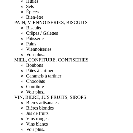
Huiles
Sels
Épices
Bien-être
PAIN, VIENNOISERIES, BISCUITS
Biscuits
Crêpes / Galettes
Pâtisserie
Pains
Viennoiseries
Voir plus...
MIEL, CONFITURE, CONFISERIES
Bonbons
Pâtes à tartiner
Caramels à tartiner
Chocolats
Confiture
Voir plus...
VIN, BIERE, JUS FRUITS, SIROPS
Bières artisanales
Bières blondes
Jus de fruits
Vins rouges
Vins blancs
Voir plus...