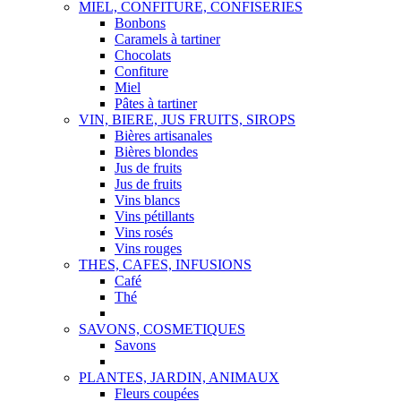
MIEL, CONFITURE, CONFISERIES
Bonbons
Caramels à tartiner
Chocolats
Confiture
Miel
Pâtes à tartiner
VIN, BIERE, JUS FRUITS, SIROPS
Bières artisanales
Bières blondes
Jus de fruits
Jus de fruits
Vins blancs
Vins pétillants
Vins rosés
Vins rouges
THES, CAFES, INFUSIONS
Café
Thé
SAVONS, COSMETIQUES
Savons
PLANTES, JARDIN, ANIMAUX
Fleurs coupées