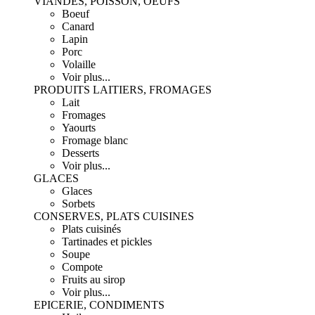
VIANDES, POISSON, OEUFS
Boeuf
Canard
Lapin
Porc
Volaille
Voir plus...
PRODUITS LAITIERS, FROMAGES
Lait
Fromages
Yaourts
Fromage blanc
Desserts
Voir plus...
GLACES
Glaces
Sorbets
CONSERVES, PLATS CUISINES
Plats cuisinés
Tartinades et pickles
Soupe
Compote
Fruits au sirop
Voir plus...
EPICERIE, CONDIMENTS