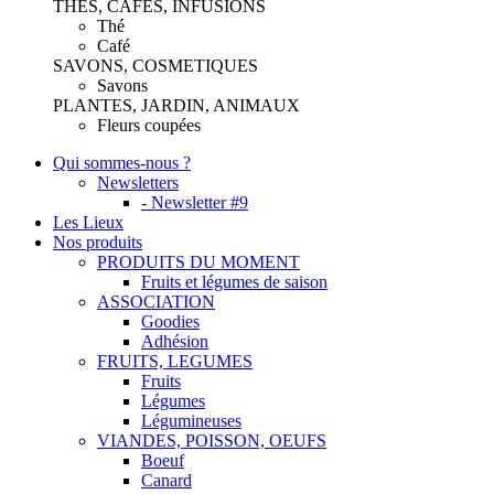
THES, CAFES, INFUSIONS
Thé
Café
SAVONS, COSMETIQUES
Savons
PLANTES, JARDIN, ANIMAUX
Fleurs coupées
Qui sommes-nous ?
Newsletters
- Newsletter #9
Les Lieux
Nos produits
PRODUITS DU MOMENT
Fruits et légumes de saison
ASSOCIATION
Goodies
Adhésion
FRUITS, LEGUMES
Fruits
Légumes
Légumineuses
VIANDES, POISSON, OEUFS
Boeuf
Canard