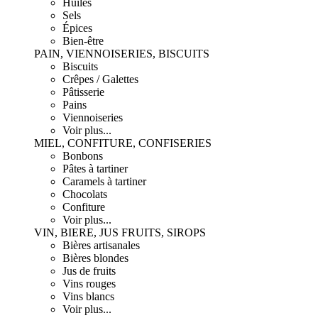
Huiles
Sels
Épices
Bien-être
PAIN, VIENNOISERIES, BISCUITS
Biscuits
Crêpes / Galettes
Pâtisserie
Pains
Viennoiseries
Voir plus...
MIEL, CONFITURE, CONFISERIES
Bonbons
Pâtes à tartiner
Caramels à tartiner
Chocolats
Confiture
Voir plus...
VIN, BIERE, JUS FRUITS, SIROPS
Bières artisanales
Bières blondes
Jus de fruits
Vins rouges
Vins blancs
Voir plus...