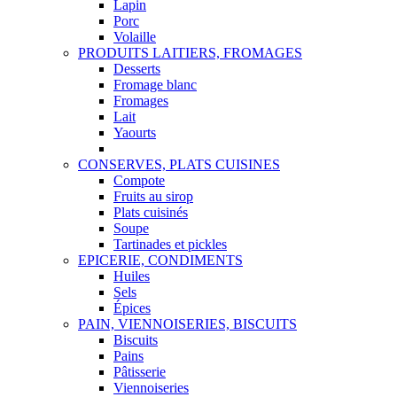
Lapin
Porc
Volaille
PRODUITS LAITIERS, FROMAGES
Desserts
Fromage blanc
Fromages
Lait
Yaourts
CONSERVES, PLATS CUISINES
Compote
Fruits au sirop
Plats cuisinés
Soupe
Tartinades et pickles
EPICERIE, CONDIMENTS
Huiles
Sels
Épices
PAIN, VIENNOISERIES, BISCUITS
Biscuits
Pains
Pâtisserie
Viennoiseries