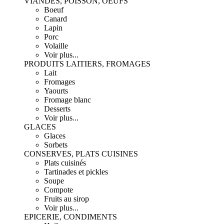
VIANDES, POISSON, OEUFS
Boeuf
Canard
Lapin
Porc
Volaille
Voir plus...
PRODUITS LAITIERS, FROMAGES
Lait
Fromages
Yaourts
Fromage blanc
Desserts
Voir plus...
GLACES
Glaces
Sorbets
CONSERVES, PLATS CUISINES
Plats cuisinés
Tartinades et pickles
Soupe
Compote
Fruits au sirop
Voir plus...
EPICERIE, CONDIMENTS