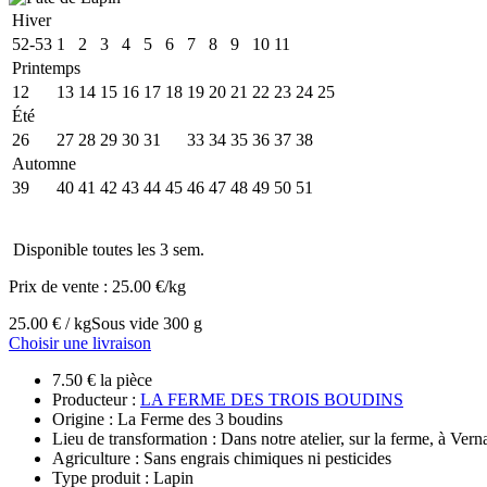
Hiver
52-53
1
2
3
4
5
6
7
8
9
10
11
Printemps
12
13
14
15
16
17
18
19
20
21
22
23
24
25
Été
26
27
28
29
30
31
32
33
34
35
36
37
38
Automne
39
40
41
42
43
44
45
46
47
48
49
50
51
Disponible toutes les 3 sem.
Prix de vente :
25.00 €/kg
25.00 € / kg
Sous vide 300 g
Choisir une livraison
7.50 € la pièce
Producteur :
LA FERME DES TROIS BOUDINS
Origine : La Ferme des 3 boudins
Lieu de transformation : Dans notre atelier, sur la ferme, à Vern
Agriculture : Sans engrais chimiques ni pesticides
Type produit : Lapin