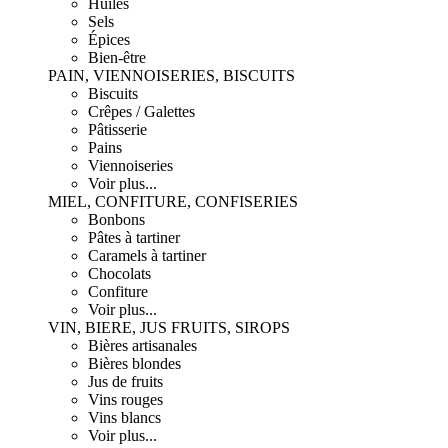
Huiles
Sels
Épices
Bien-être
PAIN, VIENNOISERIES, BISCUITS
Biscuits
Crêpes / Galettes
Pâtisserie
Pains
Viennoiseries
Voir plus...
MIEL, CONFITURE, CONFISERIES
Bonbons
Pâtes à tartiner
Caramels à tartiner
Chocolats
Confiture
Voir plus...
VIN, BIERE, JUS FRUITS, SIROPS
Bières artisanales
Bières blondes
Jus de fruits
Vins rouges
Vins blancs
Voir plus...