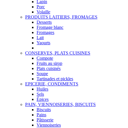
Lapin
Porc
Volaille
PRODUITS LAITIERS, FROMAGES
Desserts
Fromage blanc
Fromages
Lait
Yaourts
CONSERVES, PLATS CUISINES
Compote
Fruits au sirop
Plats cuisinés
Soupe
Tartinades et pickles
EPICERIE, CONDIMENTS
Huiles
Sels
Épices
PAIN, VIENNOISERIES, BISCUITS
Biscuits
Pains
Pâtisserie
Viennoiseries