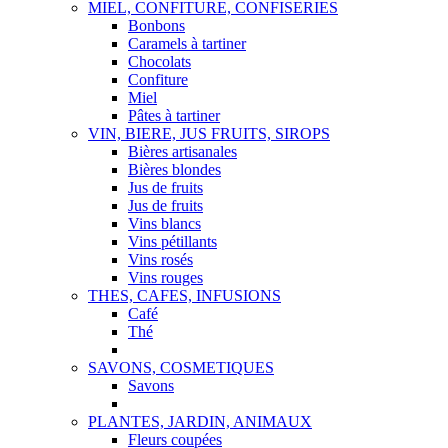
MIEL, CONFITURE, CONFISERIES
Bonbons
Caramels à tartiner
Chocolats
Confiture
Miel
Pâtes à tartiner
VIN, BIERE, JUS FRUITS, SIROPS
Bières artisanales
Bières blondes
Jus de fruits
Jus de fruits
Vins blancs
Vins pétillants
Vins rosés
Vins rouges
THES, CAFES, INFUSIONS
Café
Thé
SAVONS, COSMETIQUES
Savons
PLANTES, JARDIN, ANIMAUX
Fleurs coupées