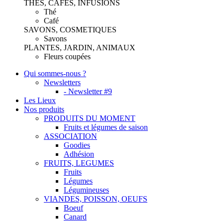
THES, CAFES, INFUSIONS
Thé
Café
SAVONS, COSMETIQUES
Savons
PLANTES, JARDIN, ANIMAUX
Fleurs coupées
Qui sommes-nous ?
Newsletters
- Newsletter #9
Les Lieux
Nos produits
PRODUITS DU MOMENT
Fruits et légumes de saison
ASSOCIATION
Goodies
Adhésion
FRUITS, LEGUMES
Fruits
Légumes
Légumineuses
VIANDES, POISSON, OEUFS
Boeuf
Canard