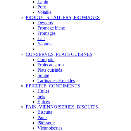
Lapin
Porc
Volaille
PRODUITS LAITIERS, FROMAGES
Desserts
Fromage blanc
Fromages
Lait
Yaourts
CONSERVES, PLATS CUISINES
Compote
Fruits au sirop
Plats cuisinés
Soupe
Tartinades et pickles
EPICERIE, CONDIMENTS
Huiles
Sels
Épices
PAIN, VIENNOISERIES, BISCUITS
Biscuits
Pains
Pâtisserie
Viennoiseries