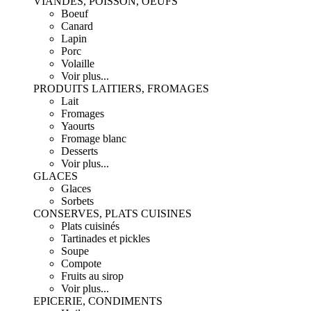
VIANDES, POISSON, OEUFS
Boeuf
Canard
Lapin
Porc
Volaille
Voir plus...
PRODUITS LAITIERS, FROMAGES
Lait
Fromages
Yaourts
Fromage blanc
Desserts
Voir plus...
GLACES
Glaces
Sorbets
CONSERVES, PLATS CUISINES
Plats cuisinés
Tartinades et pickles
Soupe
Compote
Fruits au sirop
Voir plus...
EPICERIE, CONDIMENTS