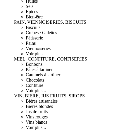
Huiles
Sels
Épices
Bien-être
PAIN, VIENNOISERIES, BISCUITS
Biscuits
Crêpes / Galettes
Pâtisserie
Pains
Viennoiseries
Voir plus...
MIEL, CONFITURE, CONFISERIES
Bonbons
Pâtes à tartiner
Caramels à tartiner
Chocolats
Confiture
Voir plus...
VIN, BIERE, JUS FRUITS, SIROPS
Bières artisanales
Bières blondes
Jus de fruits
Vins rouges
Vins blancs
Voir plus...