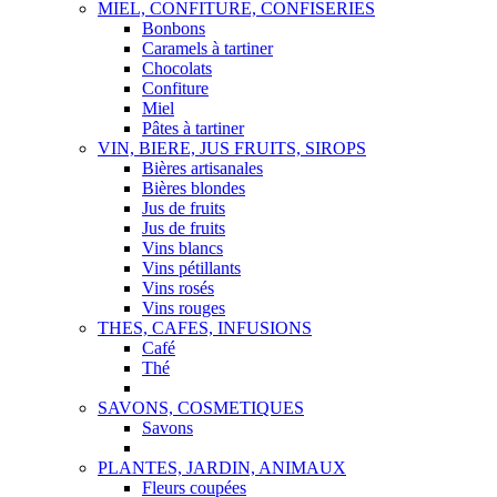
MIEL, CONFITURE, CONFISERIES
Bonbons
Caramels à tartiner
Chocolats
Confiture
Miel
Pâtes à tartiner
VIN, BIERE, JUS FRUITS, SIROPS
Bières artisanales
Bières blondes
Jus de fruits
Jus de fruits
Vins blancs
Vins pétillants
Vins rosés
Vins rouges
THES, CAFES, INFUSIONS
Café
Thé
SAVONS, COSMETIQUES
Savons
PLANTES, JARDIN, ANIMAUX
Fleurs coupées