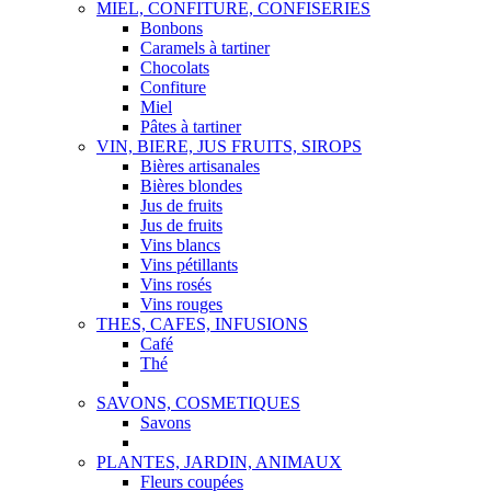
MIEL, CONFITURE, CONFISERIES
Bonbons
Caramels à tartiner
Chocolats
Confiture
Miel
Pâtes à tartiner
VIN, BIERE, JUS FRUITS, SIROPS
Bières artisanales
Bières blondes
Jus de fruits
Jus de fruits
Vins blancs
Vins pétillants
Vins rosés
Vins rouges
THES, CAFES, INFUSIONS
Café
Thé
SAVONS, COSMETIQUES
Savons
PLANTES, JARDIN, ANIMAUX
Fleurs coupées