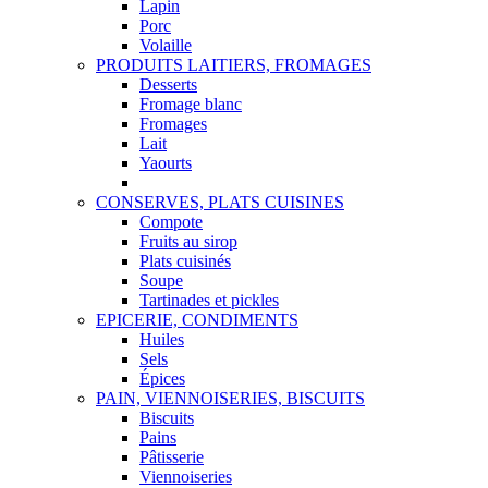
Lapin
Porc
Volaille
PRODUITS LAITIERS, FROMAGES
Desserts
Fromage blanc
Fromages
Lait
Yaourts
CONSERVES, PLATS CUISINES
Compote
Fruits au sirop
Plats cuisinés
Soupe
Tartinades et pickles
EPICERIE, CONDIMENTS
Huiles
Sels
Épices
PAIN, VIENNOISERIES, BISCUITS
Biscuits
Pains
Pâtisserie
Viennoiseries