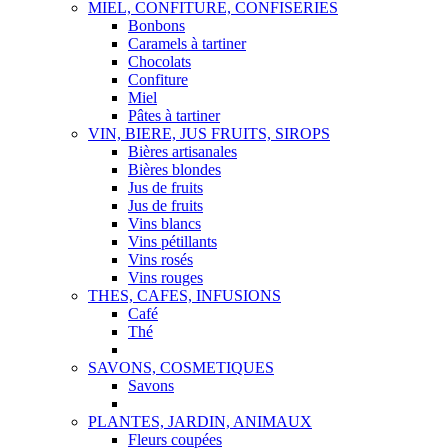
MIEL, CONFITURE, CONFISERIES
Bonbons
Caramels à tartiner
Chocolats
Confiture
Miel
Pâtes à tartiner
VIN, BIERE, JUS FRUITS, SIROPS
Bières artisanales
Bières blondes
Jus de fruits
Jus de fruits
Vins blancs
Vins pétillants
Vins rosés
Vins rouges
THES, CAFES, INFUSIONS
Café
Thé
SAVONS, COSMETIQUES
Savons
PLANTES, JARDIN, ANIMAUX
Fleurs coupées