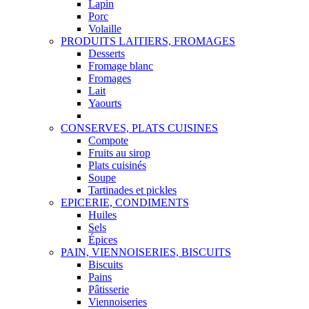
Lapin
Porc
Volaille
PRODUITS LAITIERS, FROMAGES
Desserts
Fromage blanc
Fromages
Lait
Yaourts
CONSERVES, PLATS CUISINES
Compote
Fruits au sirop
Plats cuisinés
Soupe
Tartinades et pickles
EPICERIE, CONDIMENTS
Huiles
Sels
Épices
PAIN, VIENNOISERIES, BISCUITS
Biscuits
Pains
Pâtisserie
Viennoiseries