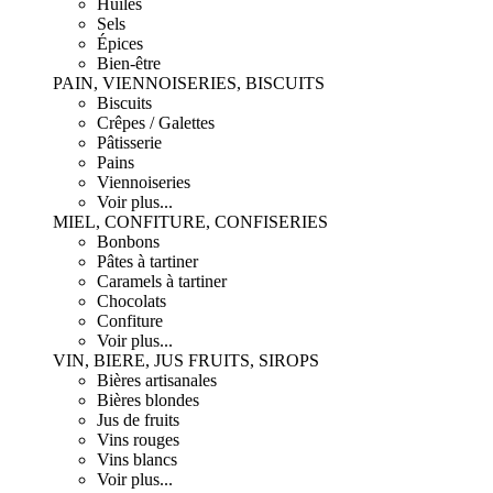
Huiles
Sels
Épices
Bien-être
PAIN, VIENNOISERIES, BISCUITS
Biscuits
Crêpes / Galettes
Pâtisserie
Pains
Viennoiseries
Voir plus...
MIEL, CONFITURE, CONFISERIES
Bonbons
Pâtes à tartiner
Caramels à tartiner
Chocolats
Confiture
Voir plus...
VIN, BIERE, JUS FRUITS, SIROPS
Bières artisanales
Bières blondes
Jus de fruits
Vins rouges
Vins blancs
Voir plus...