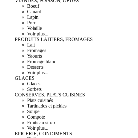
VIANDES, POISSON, OEUFS
Boeuf
Canard
Lapin
Porc
Volaille
Voir plus...
PRODUITS LAITIERS, FROMAGES
Lait
Fromages
Yaourts
Fromage blanc
Desserts
Voir plus...
GLACES
Glaces
Sorbets
CONSERVES, PLATS CUISINES
Plats cuisinés
Tartinades et pickles
Soupe
Compote
Fruits au sirop
Voir plus...
EPICERIE, CONDIMENTS