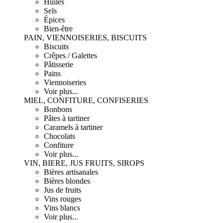
Huiles
Sels
Épices
Bien-être
PAIN, VIENNOISERIES, BISCUITS
Biscuits
Crêpes / Galettes
Pâtisserie
Pains
Viennoiseries
Voir plus...
MIEL, CONFITURE, CONFISERIES
Bonbons
Pâtes à tartiner
Caramels à tartiner
Chocolats
Confiture
Voir plus...
VIN, BIERE, JUS FRUITS, SIROPS
Bières artisanales
Bières blondes
Jus de fruits
Vins rouges
Vins blancs
Voir plus...