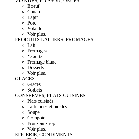
VIANDES, POISSON, OEUFS
Boeuf
Canard
Lapin
Porc
Volaille
Voir plus...
PRODUITS LAITIERS, FROMAGES
Lait
Fromages
Yaourts
Fromage blanc
Desserts
Voir plus...
GLACES
Glaces
Sorbets
CONSERVES, PLATS CUISINES
Plats cuisinés
Tartinades et pickles
Soupe
Compote
Fruits au sirop
Voir plus...
EPICERIE, CONDIMENTS