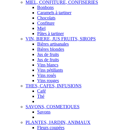
MIEL, CONFITURE, CONFISERIES
Bonbons
Caramels à tartiner
Chocolats
Confiture
Miel
Pâtes à tartiner
VIN, BIERE, JUS FRUITS, SIROPS
Bières artisanales
Bières blondes
Jus de fruits
Jus de fruits
Vins blancs
Vins pétillants
Vins rosés
Vins rouges
THES, CAFES, INFUSIONS
Café
Thé
SAVONS, COSMETIQUES
Savons
PLANTES, JARDIN, ANIMAUX
Fleurs coupées