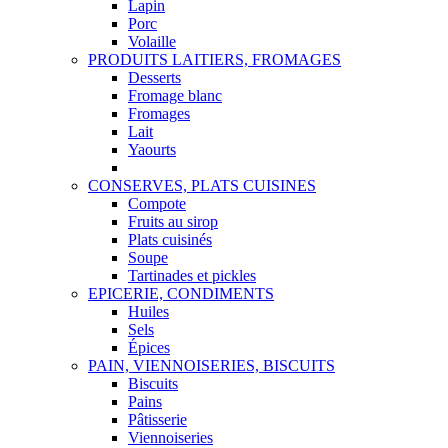
Lapin
Porc
Volaille
PRODUITS LAITIERS, FROMAGES
Desserts
Fromage blanc
Fromages
Lait
Yaourts
CONSERVES, PLATS CUISINES
Compote
Fruits au sirop
Plats cuisinés
Soupe
Tartinades et pickles
EPICERIE, CONDIMENTS
Huiles
Sels
Épices
PAIN, VIENNOISERIES, BISCUITS
Biscuits
Pains
Pâtisserie
Viennoiseries