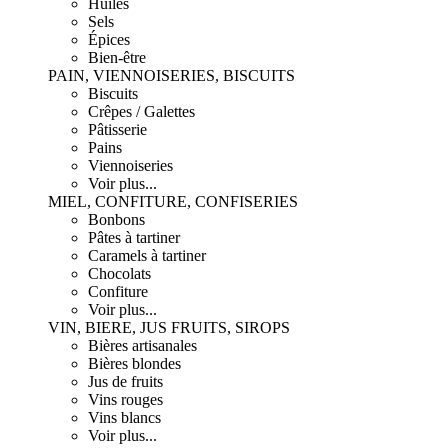
Huiles
Sels
Épices
Bien-être
PAIN, VIENNOISERIES, BISCUITS
Biscuits
Crêpes / Galettes
Pâtisserie
Pains
Viennoiseries
Voir plus...
MIEL, CONFITURE, CONFISERIES
Bonbons
Pâtes à tartiner
Caramels à tartiner
Chocolats
Confiture
Voir plus...
VIN, BIERE, JUS FRUITS, SIROPS
Bières artisanales
Bières blondes
Jus de fruits
Vins rouges
Vins blancs
Voir plus...