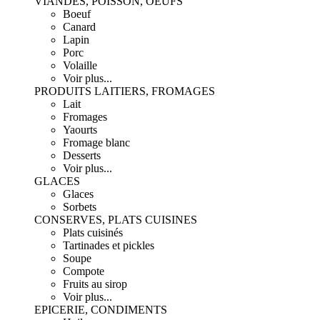
VIANDES, POISSON, OEUFS
Boeuf
Canard
Lapin
Porc
Volaille
Voir plus...
PRODUITS LAITIERS, FROMAGES
Lait
Fromages
Yaourts
Fromage blanc
Desserts
Voir plus...
GLACES
Glaces
Sorbets
CONSERVES, PLATS CUISINES
Plats cuisinés
Tartinades et pickles
Soupe
Compote
Fruits au sirop
Voir plus...
EPICERIE, CONDIMENTS