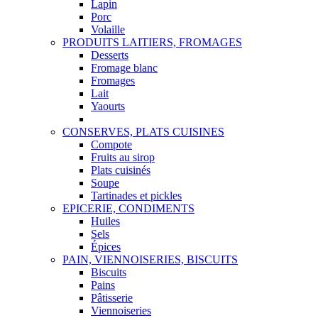
Lapin
Porc
Volaille
PRODUITS LAITIERS, FROMAGES
Desserts
Fromage blanc
Fromages
Lait
Yaourts
CONSERVES, PLATS CUISINES
Compote
Fruits au sirop
Plats cuisinés
Soupe
Tartinades et pickles
EPICERIE, CONDIMENTS
Huiles
Sels
Épices
PAIN, VIENNOISERIES, BISCUITS
Biscuits
Pains
Pâtisserie
Viennoiseries