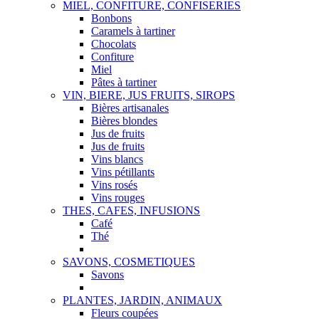
MIEL, CONFITURE, CONFISERIES
Bonbons
Caramels à tartiner
Chocolats
Confiture
Miel
Pâtes à tartiner
VIN, BIERE, JUS FRUITS, SIROPS
Bières artisanales
Bières blondes
Jus de fruits
Jus de fruits
Vins blancs
Vins pétillants
Vins rosés
Vins rouges
THES, CAFES, INFUSIONS
Café
Thé
SAVONS, COSMETIQUES
Savons
PLANTES, JARDIN, ANIMAUX
Fleurs coupées