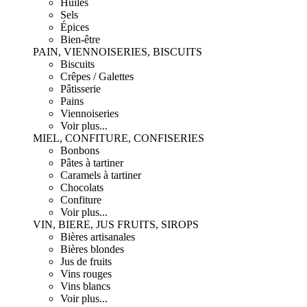
Huiles
Sels
Épices
Bien-être
PAIN, VIENNOISERIES, BISCUITS
Biscuits
Crêpes / Galettes
Pâtisserie
Pains
Viennoiseries
Voir plus...
MIEL, CONFITURE, CONFISERIES
Bonbons
Pâtes à tartiner
Caramels à tartiner
Chocolats
Confiture
Voir plus...
VIN, BIERE, JUS FRUITS, SIROPS
Bières artisanales
Bières blondes
Jus de fruits
Vins rouges
Vins blancs
Voir plus...