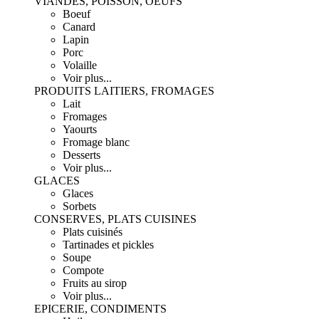
VIANDES, POISSON, OEUFS
Boeuf
Canard
Lapin
Porc
Volaille
Voir plus...
PRODUITS LAITIERS, FROMAGES
Lait
Fromages
Yaourts
Fromage blanc
Desserts
Voir plus...
GLACES
Glaces
Sorbets
CONSERVES, PLATS CUISINES
Plats cuisinés
Tartinades et pickles
Soupe
Compote
Fruits au sirop
Voir plus...
EPICERIE, CONDIMENTS