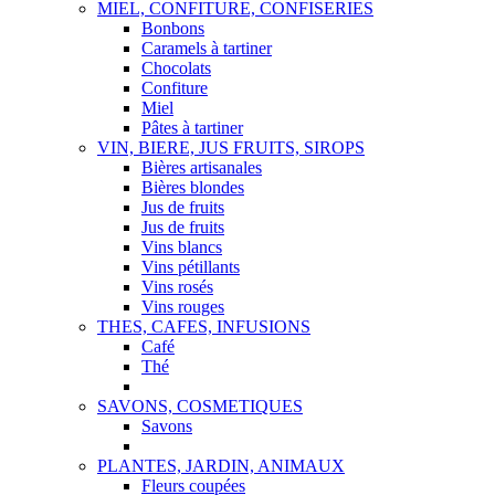
MIEL, CONFITURE, CONFISERIES
Bonbons
Caramels à tartiner
Chocolats
Confiture
Miel
Pâtes à tartiner
VIN, BIERE, JUS FRUITS, SIROPS
Bières artisanales
Bières blondes
Jus de fruits
Jus de fruits
Vins blancs
Vins pétillants
Vins rosés
Vins rouges
THES, CAFES, INFUSIONS
Café
Thé
SAVONS, COSMETIQUES
Savons
PLANTES, JARDIN, ANIMAUX
Fleurs coupées