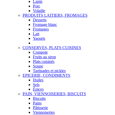
Lapin
Porc
Volaille
PRODUITS LAITIERS, FROMAGES
Desserts
Fromage blanc
Fromages
Lait
Yaourts
CONSERVES, PLATS CUISINES
Compote
Fruits au sirop
Plats cuisinés
Soupe
Tartinades et pickles
EPICERIE, CONDIMENTS
Huiles
Sels
Épices
PAIN, VIENNOISERIES, BISCUITS
Biscuits
Pains
Pâtisserie
Viennoiseries