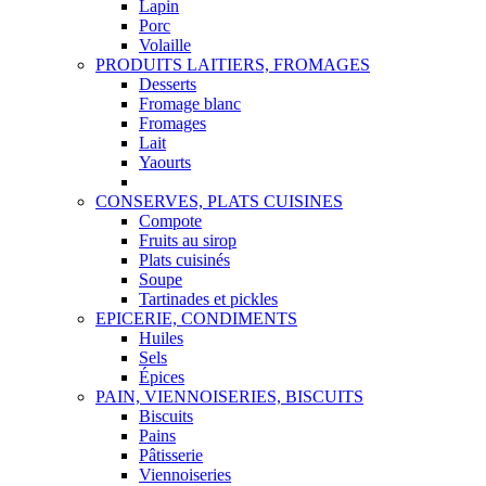
Lapin
Porc
Volaille
PRODUITS LAITIERS, FROMAGES
Desserts
Fromage blanc
Fromages
Lait
Yaourts
CONSERVES, PLATS CUISINES
Compote
Fruits au sirop
Plats cuisinés
Soupe
Tartinades et pickles
EPICERIE, CONDIMENTS
Huiles
Sels
Épices
PAIN, VIENNOISERIES, BISCUITS
Biscuits
Pains
Pâtisserie
Viennoiseries