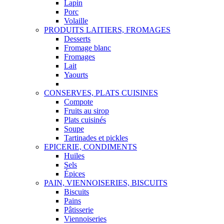
Lapin
Porc
Volaille
PRODUITS LAITIERS, FROMAGES
Desserts
Fromage blanc
Fromages
Lait
Yaourts
CONSERVES, PLATS CUISINES
Compote
Fruits au sirop
Plats cuisinés
Soupe
Tartinades et pickles
EPICERIE, CONDIMENTS
Huiles
Sels
Épices
PAIN, VIENNOISERIES, BISCUITS
Biscuits
Pains
Pâtisserie
Viennoiseries