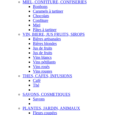
MIEL, CONFITURE, CONFISERIES
Bonbons
Caramels à tartiner
Chocolats
Confiture
Miel
Pâtes à tartiner
VIN, BIERE, JUS FRUITS, SIROPS
Bières artisanales
Bières blondes
Jus de fruits
Jus de fruits
Vins blancs
Vins pétillants
Vins rosés
Vins rouges
THES, CAFES, INFUSIONS
Café
Thé
SAVONS, COSMETIQUES
Savons
PLANTES, JARDIN, ANIMAUX
Fleurs coupées