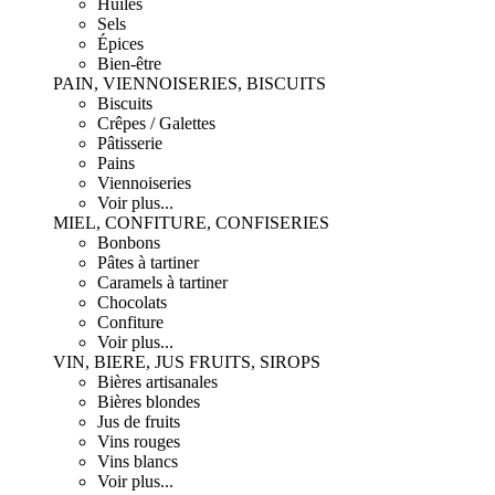
Huiles
Sels
Épices
Bien-être
PAIN, VIENNOISERIES, BISCUITS
Biscuits
Crêpes / Galettes
Pâtisserie
Pains
Viennoiseries
Voir plus...
MIEL, CONFITURE, CONFISERIES
Bonbons
Pâtes à tartiner
Caramels à tartiner
Chocolats
Confiture
Voir plus...
VIN, BIERE, JUS FRUITS, SIROPS
Bières artisanales
Bières blondes
Jus de fruits
Vins rouges
Vins blancs
Voir plus...