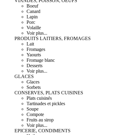
VIANDES, POISSON, OEUFS
Boeuf
Canard
Lapin
Porc
Volaille
Voir plus...
PRODUITS LAITIERS, FROMAGES
Lait
Fromages
Yaourts
Fromage blanc
Desserts
Voir plus...
GLACES
Glaces
Sorbets
CONSERVES, PLATS CUISINES
Plats cuisinés
Tartinades et pickles
Soupe
Compote
Fruits au sirop
Voir plus...
EPICERIE, CONDIMENTS