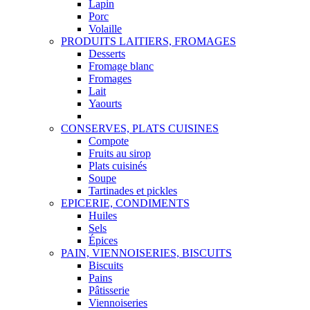
Lapin
Porc
Volaille
PRODUITS LAITIERS, FROMAGES
Desserts
Fromage blanc
Fromages
Lait
Yaourts
CONSERVES, PLATS CUISINES
Compote
Fruits au sirop
Plats cuisinés
Soupe
Tartinades et pickles
EPICERIE, CONDIMENTS
Huiles
Sels
Épices
PAIN, VIENNOISERIES, BISCUITS
Biscuits
Pains
Pâtisserie
Viennoiseries