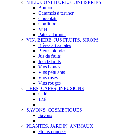
MIEL, CONFITURE, CONFISERIES
Bonbons
Caramels à tartiner
Chocolats
Confiture
Miel
Pâtes à tartiner
VIN, BIERE, JUS FRUITS, SIROPS
Bières artisanales
Bières blondes
Jus de fruits
Jus de fruits
Vins blancs
Vins pétillants
Vins rosés
Vins rouges
THES, CAFES, INFUSIONS
Café
Thé
SAVONS, COSMETIQUES
Savons
PLANTES, JARDIN, ANIMAUX
Fleurs coupées