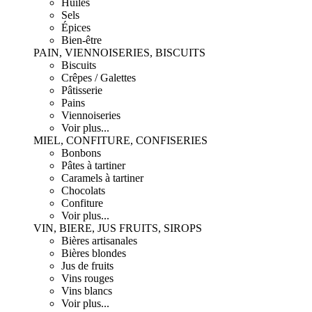
Huiles
Sels
Épices
Bien-être
PAIN, VIENNOISERIES, BISCUITS
Biscuits
Crêpes / Galettes
Pâtisserie
Pains
Viennoiseries
Voir plus...
MIEL, CONFITURE, CONFISERIES
Bonbons
Pâtes à tartiner
Caramels à tartiner
Chocolats
Confiture
Voir plus...
VIN, BIERE, JUS FRUITS, SIROPS
Bières artisanales
Bières blondes
Jus de fruits
Vins rouges
Vins blancs
Voir plus...