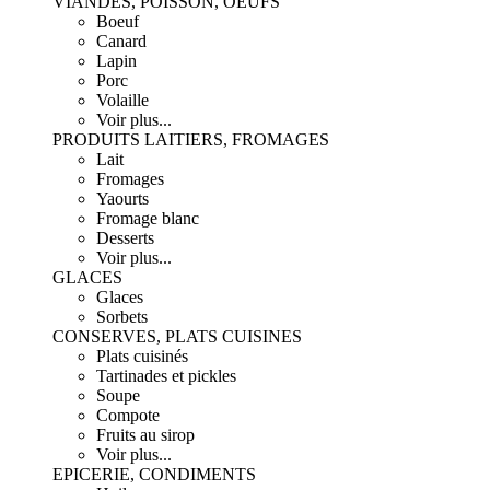
VIANDES, POISSON, OEUFS
Boeuf
Canard
Lapin
Porc
Volaille
Voir plus...
PRODUITS LAITIERS, FROMAGES
Lait
Fromages
Yaourts
Fromage blanc
Desserts
Voir plus...
GLACES
Glaces
Sorbets
CONSERVES, PLATS CUISINES
Plats cuisinés
Tartinades et pickles
Soupe
Compote
Fruits au sirop
Voir plus...
EPICERIE, CONDIMENTS