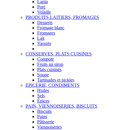
Lapin
Porc
Volaille
PRODUITS LAITIERS, FROMAGES
Desserts
Fromage blanc
Fromages
Lait
Yaourts
CONSERVES, PLATS CUISINES
Compote
Fruits au sirop
Plats cuisinés
Soupe
Tartinades et pickles
EPICERIE, CONDIMENTS
Huiles
Sels
Épices
PAIN, VIENNOISERIES, BISCUITS
Biscuits
Pains
Pâtisserie
Viennoiseries