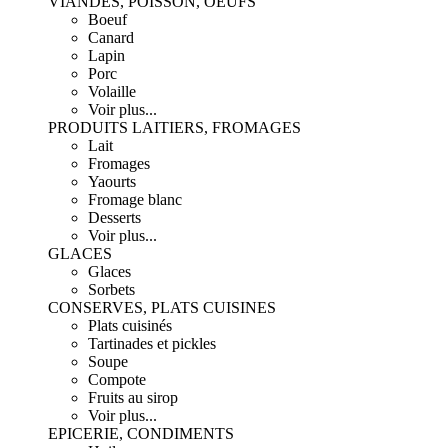
VIANDES, POISSON, OEUFS
Boeuf
Canard
Lapin
Porc
Volaille
Voir plus...
PRODUITS LAITIERS, FROMAGES
Lait
Fromages
Yaourts
Fromage blanc
Desserts
Voir plus...
GLACES
Glaces
Sorbets
CONSERVES, PLATS CUISINES
Plats cuisinés
Tartinades et pickles
Soupe
Compote
Fruits au sirop
Voir plus...
EPICERIE, CONDIMENTS