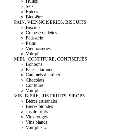
Huiles
Sels
Épices
Bien-être
PAIN, VIENNOISERIES, BISCUITS
Biscuits
Crêpes / Galettes
Pâtisserie
Pains
Viennoiseries
Voir plus...
MIEL, CONFITURE, CONFISERIES
Bonbons
Pâtes à tartiner
Caramels à tartiner
Chocolats
Confiture
Voir plus...
VIN, BIERE, JUS FRUITS, SIROPS
Bières artisanales
Bières blondes
Jus de fruits
Vins rouges
Vins blancs
Voir plus...