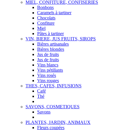
MIEL, CONFITURE, CONFISERIES
Bonbons
Caramels à tartiner
Chocolats
Confiture
Miel
Pâtes à tartiner
VIN, BIERE, JUS FRUITS, SIROPS
Bières artisanales
Bières blondes
Jus de fruits
Jus de fruits
Vins blancs
Vins pétillants
Vins rosés
Vins rouges
THES, CAFES, INFUSIONS
Café
Thé
SAVONS, COSMETIQUES
Savons
PLANTES, JARDIN, ANIMAUX
Fleurs coupées