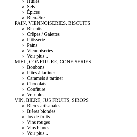
Huiles
Sels
Épices
Bien-être
PAIN, VIENNOISERIES, BISCUITS
Biscuits
Crêpes / Galettes
Pâtisserie
Pains
Viennoiseries
Voir plus...
MIEL, CONFITURE, CONFISERIES
Bonbons
Pâtes à tartiner
Caramels à tartiner
Chocolats
Confiture
Voir plus...
VIN, BIERE, JUS FRUITS, SIROPS
Bières artisanales
Bières blondes
Jus de fruits
Vins rouges
Vins blancs
Voir plus...