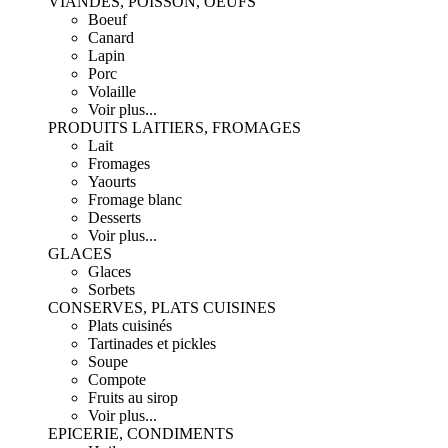
VIANDES, POISSON, OEUFS
Boeuf
Canard
Lapin
Porc
Volaille
Voir plus...
PRODUITS LAITIERS, FROMAGES
Lait
Fromages
Yaourts
Fromage blanc
Desserts
Voir plus...
GLACES
Glaces
Sorbets
CONSERVES, PLATS CUISINES
Plats cuisinés
Tartinades et pickles
Soupe
Compote
Fruits au sirop
Voir plus...
EPICERIE, CONDIMENTS