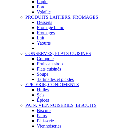
Lapin
Porc
Volaille
PRODUITS LAITIERS, FROMAGES
Desserts
Fromage blanc
Fromages
Lait
Yaourts
CONSERVES, PLATS CUISINES
Compote
Fruits au sirop
Plats cuisinés
Soupe
Tartinades et pickles
EPICERIE, CONDIMENTS
Huiles
Sels
Épices
PAIN, VIENNOISERIES, BISCUITS
Biscuits
Pains
Pâtisserie
Viennoiseries