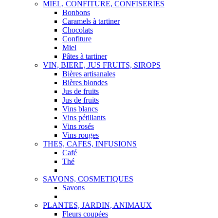
MIEL, CONFITURE, CONFISERIES
Bonbons
Caramels à tartiner
Chocolats
Confiture
Miel
Pâtes à tartiner
VIN, BIERE, JUS FRUITS, SIROPS
Bières artisanales
Bières blondes
Jus de fruits
Jus de fruits
Vins blancs
Vins pétillants
Vins rosés
Vins rouges
THES, CAFES, INFUSIONS
Café
Thé
SAVONS, COSMETIQUES
Savons
PLANTES, JARDIN, ANIMAUX
Fleurs coupées