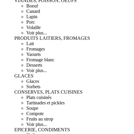
VIANDES, POISSON, OEUFS
Boeuf
Canard
Lapin
Porc
Volaille
Voir plus...
PRODUITS LAITIERS, FROMAGES
Lait
Fromages
Yaourts
Fromage blanc
Desserts
Voir plus...
GLACES
Glaces
Sorbets
CONSERVES, PLATS CUISINES
Plats cuisinés
Tartinades et pickles
Soupe
Compote
Fruits au sirop
Voir plus...
EPICERIE, CONDIMENTS