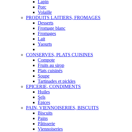
Lapin
Porc
Volaille
PRODUITS LAITIERS, FROMAGES
Desserts
Fromage blanc
Fromages
Lait
Yaourts
CONSERVES, PLATS CUISINES
Compote
Fruits au sirop
Plats cuisinés
Soupe
Tartinades et pickles
EPICERIE, CONDIMENTS
Huiles
Sels
Épices
PAIN, VIENNOISERIES, BISCUITS
Biscuits
Pains
Pâtisserie
Viennoiseries