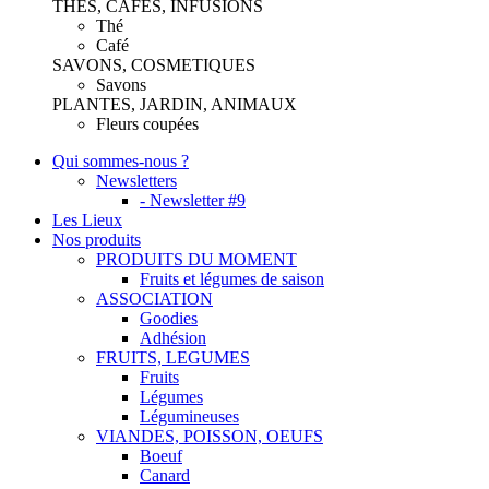
THES, CAFES, INFUSIONS
Thé
Café
SAVONS, COSMETIQUES
Savons
PLANTES, JARDIN, ANIMAUX
Fleurs coupées
Qui sommes-nous ?
Newsletters
- Newsletter #9
Les Lieux
Nos produits
PRODUITS DU MOMENT
Fruits et légumes de saison
ASSOCIATION
Goodies
Adhésion
FRUITS, LEGUMES
Fruits
Légumes
Légumineuses
VIANDES, POISSON, OEUFS
Boeuf
Canard