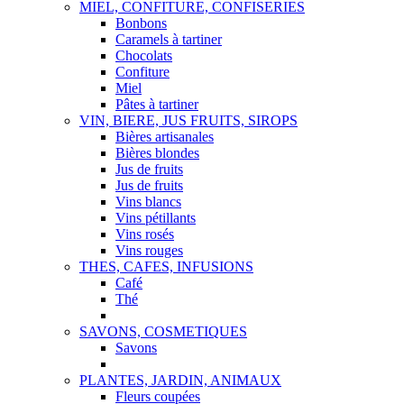
MIEL, CONFITURE, CONFISERIES
Bonbons
Caramels à tartiner
Chocolats
Confiture
Miel
Pâtes à tartiner
VIN, BIERE, JUS FRUITS, SIROPS
Bières artisanales
Bières blondes
Jus de fruits
Jus de fruits
Vins blancs
Vins pétillants
Vins rosés
Vins rouges
THES, CAFES, INFUSIONS
Café
Thé
SAVONS, COSMETIQUES
Savons
PLANTES, JARDIN, ANIMAUX
Fleurs coupées