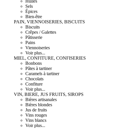
Huiles
Sels
Épices
Bien-être
PAIN, VIENNOISERIES, BISCUITS
Biscuits
Crêpes / Galettes
Pâtisserie
Pains
Viennoiseries
Voir plus...
MIEL, CONFITURE, CONFISERIES
Bonbons
Pâtes à tartiner
Caramels à tartiner
Chocolats
Confiture
Voir plus...
VIN, BIERE, JUS FRUITS, SIROPS
Bières artisanales
Bières blondes
Jus de fruits
Vins rouges
Vins blancs
Voir plus...