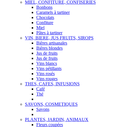
MIEL, CONFITURE, CONFISERIES
Bonbons
Caramels à tartiner
Chocolats
Confiture
Miel
Pâtes à tartiner
VIN, BIERE, JUS FRUITS, SIROPS
Bières artisanales
Bières blondes
Jus de fruits
Jus de fruits
Vins blancs
Vins pétillants
Vins rosés
Vins rouges
THES, CAFES, INFUSIONS
Café
Thé
SAVONS, COSMETIQUES
Savons
PLANTES, JARDIN, ANIMAUX
Fleurs coupées