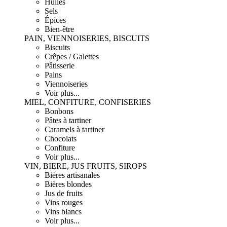
Huiles
Sels
Épices
Bien-être
PAIN, VIENNOISERIES, BISCUITS
Biscuits
Crêpes / Galettes
Pâtisserie
Pains
Viennoiseries
Voir plus...
MIEL, CONFITURE, CONFISERIES
Bonbons
Pâtes à tartiner
Caramels à tartiner
Chocolats
Confiture
Voir plus...
VIN, BIERE, JUS FRUITS, SIROPS
Bières artisanales
Bières blondes
Jus de fruits
Vins rouges
Vins blancs
Voir plus...