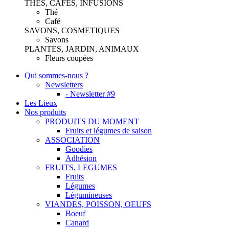
THES, CAFES, INFUSIONS
Thé
Café
SAVONS, COSMETIQUES
Savons
PLANTES, JARDIN, ANIMAUX
Fleurs coupées
Qui sommes-nous ?
Newsletters
- Newsletter #9
Les Lieux
Nos produits
PRODUITS DU MOMENT
Fruits et légumes de saison
ASSOCIATION
Goodies
Adhésion
FRUITS, LEGUMES
Fruits
Légumes
Légumineuses
VIANDES, POISSON, OEUFS
Boeuf
Canard