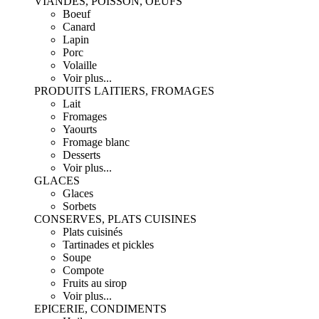
VIANDES, POISSON, OEUFS
Boeuf
Canard
Lapin
Porc
Volaille
Voir plus...
PRODUITS LAITIERS, FROMAGES
Lait
Fromages
Yaourts
Fromage blanc
Desserts
Voir plus...
GLACES
Glaces
Sorbets
CONSERVES, PLATS CUISINES
Plats cuisinés
Tartinades et pickles
Soupe
Compote
Fruits au sirop
Voir plus...
EPICERIE, CONDIMENTS