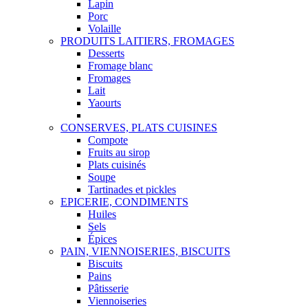
Lapin
Porc
Volaille
PRODUITS LAITIERS, FROMAGES
Desserts
Fromage blanc
Fromages
Lait
Yaourts
CONSERVES, PLATS CUISINES
Compote
Fruits au sirop
Plats cuisinés
Soupe
Tartinades et pickles
EPICERIE, CONDIMENTS
Huiles
Sels
Épices
PAIN, VIENNOISERIES, BISCUITS
Biscuits
Pains
Pâtisserie
Viennoiseries