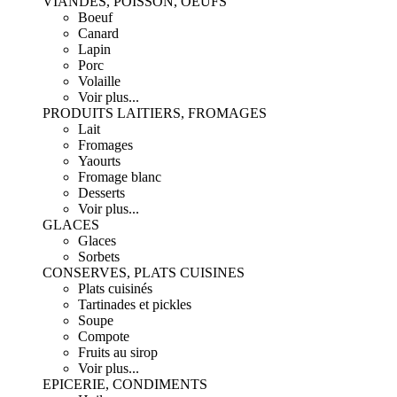
VIANDES, POISSON, OEUFS
Boeuf
Canard
Lapin
Porc
Volaille
Voir plus...
PRODUITS LAITIERS, FROMAGES
Lait
Fromages
Yaourts
Fromage blanc
Desserts
Voir plus...
GLACES
Glaces
Sorbets
CONSERVES, PLATS CUISINES
Plats cuisinés
Tartinades et pickles
Soupe
Compote
Fruits au sirop
Voir plus...
EPICERIE, CONDIMENTS