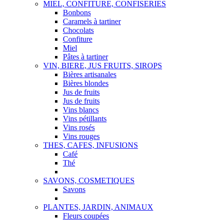
MIEL, CONFITURE, CONFISERIES
Bonbons
Caramels à tartiner
Chocolats
Confiture
Miel
Pâtes à tartiner
VIN, BIERE, JUS FRUITS, SIROPS
Bières artisanales
Bières blondes
Jus de fruits
Jus de fruits
Vins blancs
Vins pétillants
Vins rosés
Vins rouges
THES, CAFES, INFUSIONS
Café
Thé
SAVONS, COSMETIQUES
Savons
PLANTES, JARDIN, ANIMAUX
Fleurs coupées