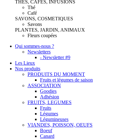
THES, CAFES, INFUSIONS
Thé
Café
SAVONS, COSMETIQUES
Savons
PLANTES, JARDIN, ANIMAUX
Fleurs coupées
Qui sommes-nous ?
Newsletters
- Newsletter #9
Les Lieux
Nos produits
PRODUITS DU MOMENT
Fruits et légumes de saison
ASSOCIATION
Goodies
Adhésion
FRUITS, LEGUMES
Fruits
Légumes
Légumineuses
VIANDES, POISSON, OEUFS
Boeuf
Canard