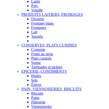
Lapin
Porc
Volaille
PRODUITS LAITIERS, FROMAGES
Desserts
Fromage blanc
Fromages
Lait
Yaourts
CONSERVES, PLATS CUISINES
Compote
Fruits au sirop
Plats cuisinés
Soupe
Tartinades et pickles
EPICERIE, CONDIMENTS
Huiles
Sels
Épices
PAIN, VIENNOISERIES, BISCUITS
Biscuits
Pains
Pâtisserie
Viennoiseries