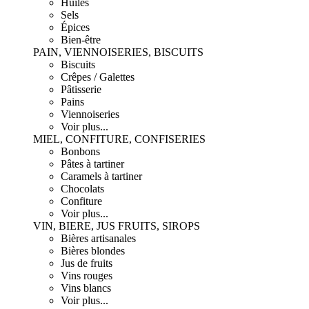
Huiles
Sels
Épices
Bien-être
PAIN, VIENNOISERIES, BISCUITS
Biscuits
Crêpes / Galettes
Pâtisserie
Pains
Viennoiseries
Voir plus...
MIEL, CONFITURE, CONFISERIES
Bonbons
Pâtes à tartiner
Caramels à tartiner
Chocolats
Confiture
Voir plus...
VIN, BIERE, JUS FRUITS, SIROPS
Bières artisanales
Bières blondes
Jus de fruits
Vins rouges
Vins blancs
Voir plus...