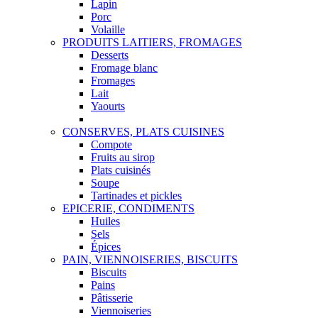
Lapin
Porc
Volaille
PRODUITS LAITIERS, FROMAGES
Desserts
Fromage blanc
Fromages
Lait
Yaourts
CONSERVES, PLATS CUISINES
Compote
Fruits au sirop
Plats cuisinés
Soupe
Tartinades et pickles
EPICERIE, CONDIMENTS
Huiles
Sels
Épices
PAIN, VIENNOISERIES, BISCUITS
Biscuits
Pains
Pâtisserie
Viennoiseries