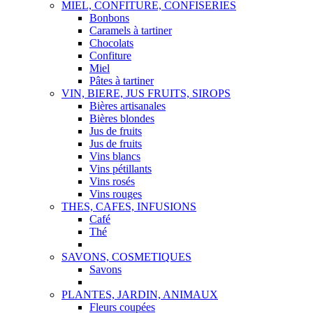
MIEL, CONFITURE, CONFISERIES
Bonbons
Caramels à tartiner
Chocolats
Confiture
Miel
Pâtes à tartiner
VIN, BIERE, JUS FRUITS, SIROPS
Bières artisanales
Bières blondes
Jus de fruits
Jus de fruits
Vins blancs
Vins pétillants
Vins rosés
Vins rouges
THES, CAFES, INFUSIONS
Café
Thé
SAVONS, COSMETIQUES
Savons
PLANTES, JARDIN, ANIMAUX
Fleurs coupées