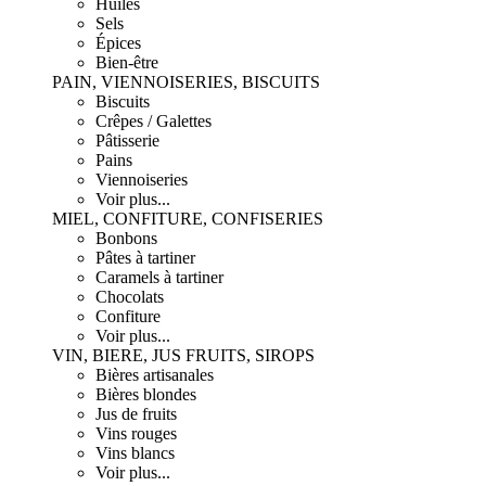
Huiles
Sels
Épices
Bien-être
PAIN, VIENNOISERIES, BISCUITS
Biscuits
Crêpes / Galettes
Pâtisserie
Pains
Viennoiseries
Voir plus...
MIEL, CONFITURE, CONFISERIES
Bonbons
Pâtes à tartiner
Caramels à tartiner
Chocolats
Confiture
Voir plus...
VIN, BIERE, JUS FRUITS, SIROPS
Bières artisanales
Bières blondes
Jus de fruits
Vins rouges
Vins blancs
Voir plus...