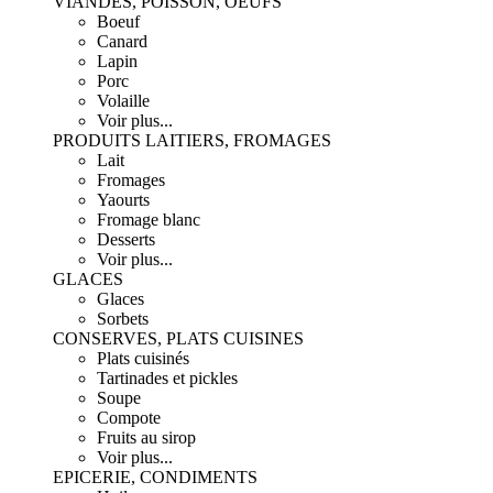
VIANDES, POISSON, OEUFS
Boeuf
Canard
Lapin
Porc
Volaille
Voir plus...
PRODUITS LAITIERS, FROMAGES
Lait
Fromages
Yaourts
Fromage blanc
Desserts
Voir plus...
GLACES
Glaces
Sorbets
CONSERVES, PLATS CUISINES
Plats cuisinés
Tartinades et pickles
Soupe
Compote
Fruits au sirop
Voir plus...
EPICERIE, CONDIMENTS