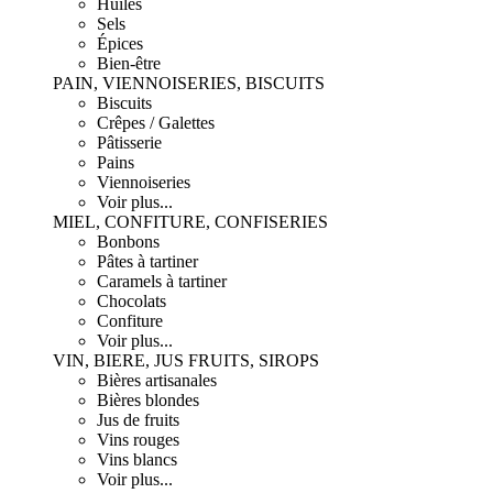
Huiles
Sels
Épices
Bien-être
PAIN, VIENNOISERIES, BISCUITS
Biscuits
Crêpes / Galettes
Pâtisserie
Pains
Viennoiseries
Voir plus...
MIEL, CONFITURE, CONFISERIES
Bonbons
Pâtes à tartiner
Caramels à tartiner
Chocolats
Confiture
Voir plus...
VIN, BIERE, JUS FRUITS, SIROPS
Bières artisanales
Bières blondes
Jus de fruits
Vins rouges
Vins blancs
Voir plus...