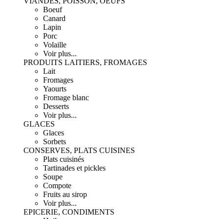
VIANDES, POISSON, OEUFS
Boeuf
Canard
Lapin
Porc
Volaille
Voir plus...
PRODUITS LAITIERS, FROMAGES
Lait
Fromages
Yaourts
Fromage blanc
Desserts
Voir plus...
GLACES
Glaces
Sorbets
CONSERVES, PLATS CUISINES
Plats cuisinés
Tartinades et pickles
Soupe
Compote
Fruits au sirop
Voir plus...
EPICERIE, CONDIMENTS