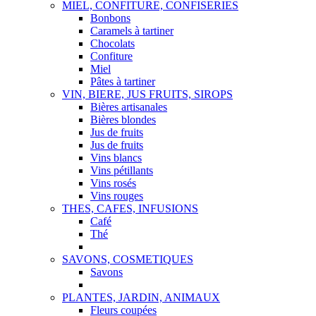
MIEL, CONFITURE, CONFISERIES
Bonbons
Caramels à tartiner
Chocolats
Confiture
Miel
Pâtes à tartiner
VIN, BIERE, JUS FRUITS, SIROPS
Bières artisanales
Bières blondes
Jus de fruits
Jus de fruits
Vins blancs
Vins pétillants
Vins rosés
Vins rouges
THES, CAFES, INFUSIONS
Café
Thé
SAVONS, COSMETIQUES
Savons
PLANTES, JARDIN, ANIMAUX
Fleurs coupées