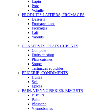
Lapin
Porc
Volaille
PRODUITS LAITIERS, FROMAGES
Desserts
Fromage blanc
Fromages
Lait
Yaourts
CONSERVES, PLATS CUISINES
Compote
Fruits au sirop
Plats cuisinés
Soupe
Tartinades et pickles
EPICERIE, CONDIMENTS
Huiles
Sels
Épices
PAIN, VIENNOISERIES, BISCUITS
Biscuits
Pains
Pâtisserie
Viennoiseries