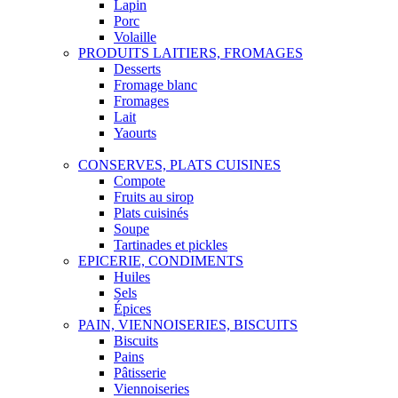
Lapin
Porc
Volaille
PRODUITS LAITIERS, FROMAGES
Desserts
Fromage blanc
Fromages
Lait
Yaourts
CONSERVES, PLATS CUISINES
Compote
Fruits au sirop
Plats cuisinés
Soupe
Tartinades et pickles
EPICERIE, CONDIMENTS
Huiles
Sels
Épices
PAIN, VIENNOISERIES, BISCUITS
Biscuits
Pains
Pâtisserie
Viennoiseries