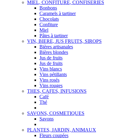
MIEL, CONFITURE, CONFISERIES
Bonbons
Caramels à tartiner
Chocolats
Confiture
Miel
Pâtes à tartiner
VIN, BIERE, JUS FRUITS, SIROPS
Bières artisanales
Bières blondes
Jus de fruits
Jus de fruits
Vins blancs
Vins pétillants
Vins rosés
Vins rouges
THES, CAFES, INFUSIONS
Café
Thé
SAVONS, COSMETIQUES
Savons
PLANTES, JARDIN, ANIMAUX
Fleurs coupées