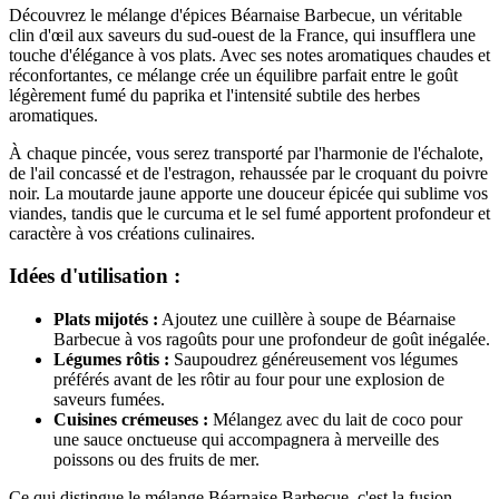
Découvrez le mélange d'épices Béarnaise Barbecue, un véritable
clin d'œil aux saveurs du sud-ouest de la France, qui insufflera une
touche d'élégance à vos plats. Avec ses notes aromatiques chaudes et
réconfortantes, ce mélange crée un équilibre parfait entre le goût
légèrement fumé du paprika et l'intensité subtile des herbes
aromatiques.
À chaque pincée, vous serez transporté par l'harmonie de l'échalote,
de l'ail concassé et de l'estragon, rehaussée par le croquant du poivre
noir. La moutarde jaune apporte une douceur épicée qui sublime vos
viandes, tandis que le curcuma et le sel fumé apportent profondeur et
caractère à vos créations culinaires.
Idées d'utilisation :
Plats mijotés :
Ajoutez une cuillère à soupe de Béarnaise
Barbecue à vos ragoûts pour une profondeur de goût inégalée.
Légumes rôtis :
Saupoudrez généreusement vos légumes
préférés avant de les rôtir au four pour une explosion de
saveurs fumées.
Cuisines crémeuses :
Mélangez avec du lait de coco pour
une sauce onctueuse qui accompagnera à merveille des
poissons ou des fruits de mer.
Ce qui distingue le mélange Béarnaise Barbecue, c'est la fusion