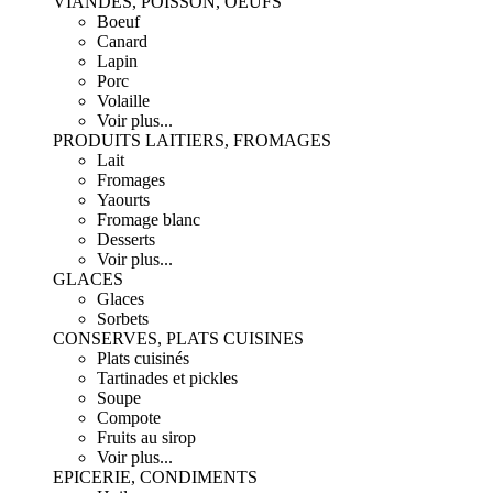
VIANDES, POISSON, OEUFS
Boeuf
Canard
Lapin
Porc
Volaille
Voir plus...
PRODUITS LAITIERS, FROMAGES
Lait
Fromages
Yaourts
Fromage blanc
Desserts
Voir plus...
GLACES
Glaces
Sorbets
CONSERVES, PLATS CUISINES
Plats cuisinés
Tartinades et pickles
Soupe
Compote
Fruits au sirop
Voir plus...
EPICERIE, CONDIMENTS