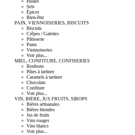
Huiles
Sels
Épices
Bien-être
PAIN, VIENNOISERIES, BISCUITS
Biscuits
Crêpes / Galettes
Pâtisserie
Pains
Viennoiseries
Voir plus...
MIEL, CONFITURE, CONFISERIES
Bonbons
Pâtes à tartiner
Caramels à tartiner
Chocolats
Confiture
Voir plus...
VIN, BIERE, JUS FRUITS, SIROPS
Bières artisanales
Bières blondes
Jus de fruits
Vins rouges
Vins blancs
Voir plus...