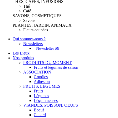
THES, CAFES, INFUSIONS
Thé
Café
SAVONS, COSMETIQUES
Savons
PLANTES, JARDIN, ANIMAUX
Fleurs coupées
Qui sommes-nous ?
Newsletters
- Newsletter #9
Les Lieux
Nos produits
PRODUITS DU MOMENT
Fruits et légumes de saison
ASSOCIATION
Goodies
Adhésion
FRUITS, LEGUMES
Fruits
Légumes
Légumineuses
VIANDES, POISSON, OEUFS
Boeuf
Canard