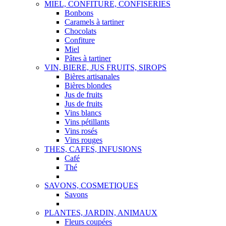
MIEL, CONFITURE, CONFISERIES
Bonbons
Caramels à tartiner
Chocolats
Confiture
Miel
Pâtes à tartiner
VIN, BIERE, JUS FRUITS, SIROPS
Bières artisanales
Bières blondes
Jus de fruits
Jus de fruits
Vins blancs
Vins pétillants
Vins rosés
Vins rouges
THES, CAFES, INFUSIONS
Café
Thé
SAVONS, COSMETIQUES
Savons
PLANTES, JARDIN, ANIMAUX
Fleurs coupées