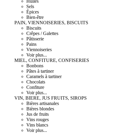
Huiles
Sels
Épices
Bien-être
PAIN, VIENNOISERIES, BISCUITS
Biscuits
Crêpes / Galettes
Pâtisserie
Pains
Viennoiseries
Voir plus...
MIEL, CONFITURE, CONFISERIES
Bonbons
Pâtes à tartiner
Caramels à tartiner
Chocolats
Confiture
Voir plus...
VIN, BIERE, JUS FRUITS, SIROPS
Bières artisanales
Bières blondes
Jus de fruits
Vins rouges
Vins blancs
Voir plus...