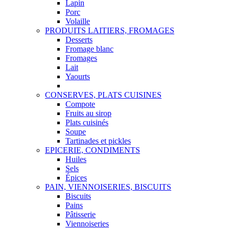
Lapin
Porc
Volaille
PRODUITS LAITIERS, FROMAGES
Desserts
Fromage blanc
Fromages
Lait
Yaourts
CONSERVES, PLATS CUISINES
Compote
Fruits au sirop
Plats cuisinés
Soupe
Tartinades et pickles
EPICERIE, CONDIMENTS
Huiles
Sels
Épices
PAIN, VIENNOISERIES, BISCUITS
Biscuits
Pains
Pâtisserie
Viennoiseries