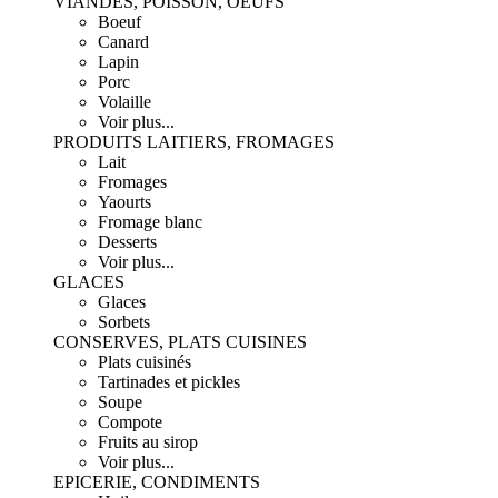
VIANDES, POISSON, OEUFS
Boeuf
Canard
Lapin
Porc
Volaille
Voir plus...
PRODUITS LAITIERS, FROMAGES
Lait
Fromages
Yaourts
Fromage blanc
Desserts
Voir plus...
GLACES
Glaces
Sorbets
CONSERVES, PLATS CUISINES
Plats cuisinés
Tartinades et pickles
Soupe
Compote
Fruits au sirop
Voir plus...
EPICERIE, CONDIMENTS