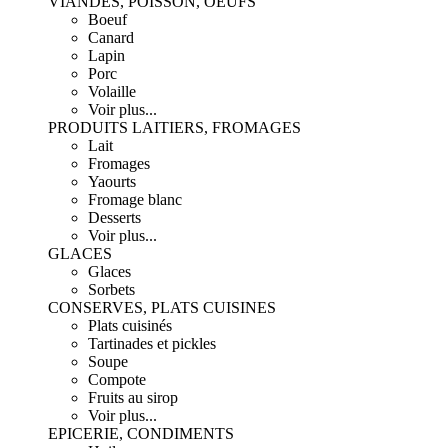
VIANDES, POISSON, OEUFS
Boeuf
Canard
Lapin
Porc
Volaille
Voir plus...
PRODUITS LAITIERS, FROMAGES
Lait
Fromages
Yaourts
Fromage blanc
Desserts
Voir plus...
GLACES
Glaces
Sorbets
CONSERVES, PLATS CUISINES
Plats cuisinés
Tartinades et pickles
Soupe
Compote
Fruits au sirop
Voir plus...
EPICERIE, CONDIMENTS