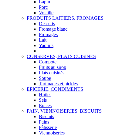
Lapin
Porc
Volaille
PRODUITS LAITIERS, FROMAGES
Desserts
Fromage blanc
Fromages
Lait
Yaourts
CONSERVES, PLATS CUISINES
Compote
Fruits au sirop
Plats cuisinés
Soupe
Tartinades et pickles
EPICERIE, CONDIMENTS
Huiles
Sels
Épices
PAIN, VIENNOISERIES, BISCUITS
Biscuits
Pains
Pâtisserie
Viennoiseries