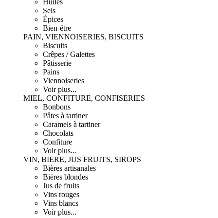
Huiles
Sels
Épices
Bien-être
PAIN, VIENNOISERIES, BISCUITS
Biscuits
Crêpes / Galettes
Pâtisserie
Pains
Viennoiseries
Voir plus...
MIEL, CONFITURE, CONFISERIES
Bonbons
Pâtes à tartiner
Caramels à tartiner
Chocolats
Confiture
Voir plus...
VIN, BIERE, JUS FRUITS, SIROPS
Bières artisanales
Bières blondes
Jus de fruits
Vins rouges
Vins blancs
Voir plus...