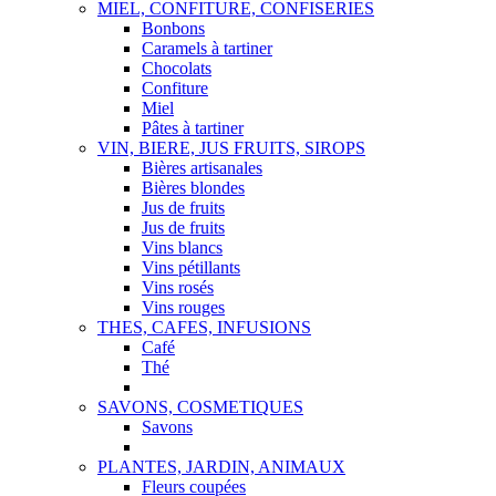
MIEL, CONFITURE, CONFISERIES
Bonbons
Caramels à tartiner
Chocolats
Confiture
Miel
Pâtes à tartiner
VIN, BIERE, JUS FRUITS, SIROPS
Bières artisanales
Bières blondes
Jus de fruits
Jus de fruits
Vins blancs
Vins pétillants
Vins rosés
Vins rouges
THES, CAFES, INFUSIONS
Café
Thé
SAVONS, COSMETIQUES
Savons
PLANTES, JARDIN, ANIMAUX
Fleurs coupées