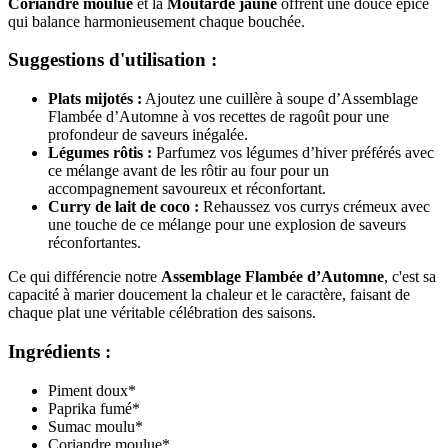
Coriandre moulue
et la
Moutarde jaune
offrent une douce épice
qui balance harmonieusement chaque bouchée.
Suggestions d'utilisation :
Plats mijotés :
Ajoutez une cuillère à soupe d’Assemblage
Flambée d’Automne à vos recettes de ragoût pour une
profondeur de saveurs inégalée.
Légumes rôtis :
Parfumez vos légumes d’hiver préférés avec
ce mélange avant de les rôtir au four pour un
accompagnement savoureux et réconfortant.
Curry de lait de coco :
Rehaussez vos currys crémeux avec
une touche de ce mélange pour une explosion de saveurs
réconfortantes.
Ce qui différencie notre
Assemblage Flambée d’Automne
, c'est sa
capacité à marier doucement la chaleur et le caractère, faisant de
chaque plat une véritable célébration des saisons.
Ingrédients :
Piment doux*
Paprika fumé*
Sumac moulu*
Coriandre moulue*