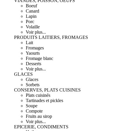
VIANDES, POISSON, OEUFS
Boeuf
Canard
Lapin
Porc
Volaille
Voir plus...
PRODUITS LAITIERS, FROMAGES
Lait
Fromages
Yaourts
Fromage blanc
Desserts
Voir plus...
GLACES
Glaces
Sorbets
CONSERVES, PLATS CUISINES
Plats cuisinés
Tartinades et pickles
Soupe
Compote
Fruits au sirop
Voir plus...
EPICERIE, CONDIMENTS