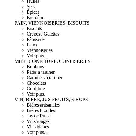
Huiles
Sels
Épices
Bien-être
PAIN, VIENNOISERIES, BISCUITS
Biscuits
Crêpes / Galettes
Pâtisserie
Pains
Viennoiseries
Voir plus...
MIEL, CONFITURE, CONFISERIES
Bonbons
Pâtes à tartiner
Caramels à tartiner
Chocolats
Confiture
Voir plus...
VIN, BIERE, JUS FRUITS, SIROPS
Bières artisanales
Bières blondes
Jus de fruits
Vins rouges
Vins blancs
Voir plus...