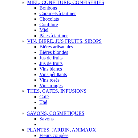
MIEL, CONFITURE, CONFISERIES
Bonbons
Caramels à tartiner
Chocolats
Confiture
Miel
Pâtes à tartiner
VIN, BIERE, JUS FRUITS, SIROPS
Bières artisanales
Bières blondes
Jus de fruits
Jus de fruits
Vins blancs
Vins pétillants
Vins rosés
Vins rouges
THES, CAFES, INFUSIONS
Café
Thé
SAVONS, COSMETIQUES
Savons
PLANTES, JARDIN, ANIMAUX
Fleurs coupées