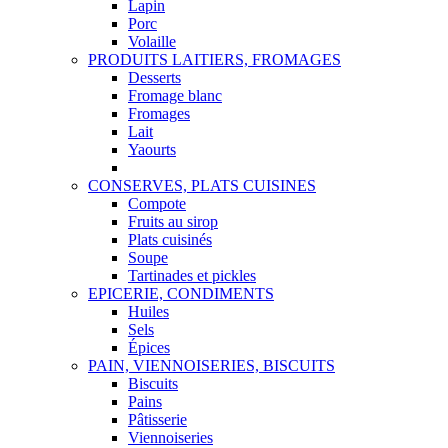
Lapin
Porc
Volaille
PRODUITS LAITIERS, FROMAGES
Desserts
Fromage blanc
Fromages
Lait
Yaourts
CONSERVES, PLATS CUISINES
Compote
Fruits au sirop
Plats cuisinés
Soupe
Tartinades et pickles
EPICERIE, CONDIMENTS
Huiles
Sels
Épices
PAIN, VIENNOISERIES, BISCUITS
Biscuits
Pains
Pâtisserie
Viennoiseries