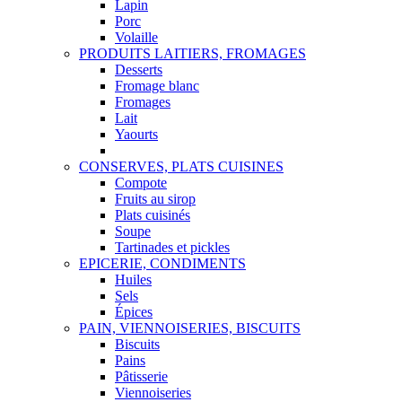
Lapin
Porc
Volaille
PRODUITS LAITIERS, FROMAGES
Desserts
Fromage blanc
Fromages
Lait
Yaourts
CONSERVES, PLATS CUISINES
Compote
Fruits au sirop
Plats cuisinés
Soupe
Tartinades et pickles
EPICERIE, CONDIMENTS
Huiles
Sels
Épices
PAIN, VIENNOISERIES, BISCUITS
Biscuits
Pains
Pâtisserie
Viennoiseries