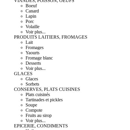
VIANDES, POISSON, OEUFS
Boeuf
Canard
Lapin
Porc
Volaille
Voir plus...
PRODUITS LAITIERS, FROMAGES
Lait
Fromages
Yaourts
Fromage blanc
Desserts
Voir plus...
GLACES
Glaces
Sorbets
CONSERVES, PLATS CUISINES
Plats cuisinés
Tartinades et pickles
Soupe
Compote
Fruits au sirop
Voir plus...
EPICERIE, CONDIMENTS