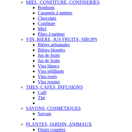
MIEL, CONFITURE, CONFISERIES
Bonbons
Caramels à tartiner
Chocolats
Confiture
Miel
Pâtes à tartiner
VIN, BIERE, JUS FRUITS, SIROPS
Bières artisanales
Bières blondes
Jus de fruits
Jus de fruits
Vins blancs
Vins pétillants
Vins rosés
Vins rouges
THES, CAFES, INFUSIONS
Café
Thé
SAVONS, COSMETIQUES
Savons
PLANTES, JARDIN, ANIMAUX
Fleurs coupées