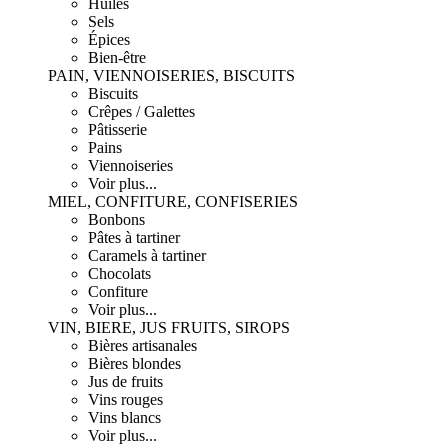
Huiles
Sels
Épices
Bien-être
PAIN, VIENNOISERIES, BISCUITS
Biscuits
Crêpes / Galettes
Pâtisserie
Pains
Viennoiseries
Voir plus...
MIEL, CONFITURE, CONFISERIES
Bonbons
Pâtes à tartiner
Caramels à tartiner
Chocolats
Confiture
Voir plus...
VIN, BIERE, JUS FRUITS, SIROPS
Bières artisanales
Bières blondes
Jus de fruits
Vins rouges
Vins blancs
Voir plus...