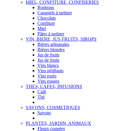
MIEL, CONFITURE, CONFISERIES
Bonbons
Caramels à tartiner
Chocolats
Confiture
Miel
Pâtes à tartiner
VIN, BIERE, JUS FRUITS, SIROPS
Bières artisanales
Bières blondes
Jus de fruits
Jus de fruits
Vins blancs
Vins pétillants
Vins rosés
Vins rouges
THES, CAFES, INFUSIONS
Café
Thé
SAVONS, COSMETIQUES
Savons
PLANTES, JARDIN, ANIMAUX
Fleurs coupées