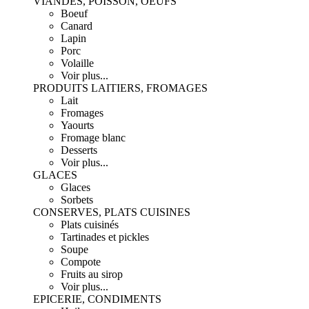
VIANDES, POISSON, OEUFS
Boeuf
Canard
Lapin
Porc
Volaille
Voir plus...
PRODUITS LAITIERS, FROMAGES
Lait
Fromages
Yaourts
Fromage blanc
Desserts
Voir plus...
GLACES
Glaces
Sorbets
CONSERVES, PLATS CUISINES
Plats cuisinés
Tartinades et pickles
Soupe
Compote
Fruits au sirop
Voir plus...
EPICERIE, CONDIMENTS