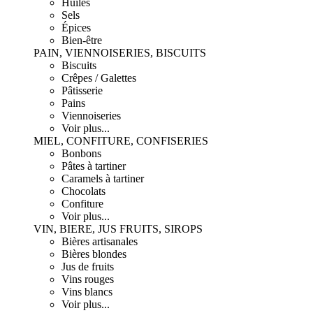
Huiles
Sels
Épices
Bien-être
PAIN, VIENNOISERIES, BISCUITS
Biscuits
Crêpes / Galettes
Pâtisserie
Pains
Viennoiseries
Voir plus...
MIEL, CONFITURE, CONFISERIES
Bonbons
Pâtes à tartiner
Caramels à tartiner
Chocolats
Confiture
Voir plus...
VIN, BIERE, JUS FRUITS, SIROPS
Bières artisanales
Bières blondes
Jus de fruits
Vins rouges
Vins blancs
Voir plus...