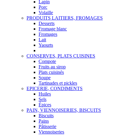
Lapin
Porc
Volaille
PRODUITS LAITIERS, FROMAGES
Desserts
Fromage blanc
Fromages
Lait
Yaourts
CONSERVES, PLATS CUISINES
Compote
Fruits au sirop
Plats cuisinés
Soupe
Tartinades et pickles
EPICERIE, CONDIMENTS
Huiles
Sels
Épices
PAIN, VIENNOISERIES, BISCUITS
Biscuits
Pains
Pâtisserie
Viennoiseries