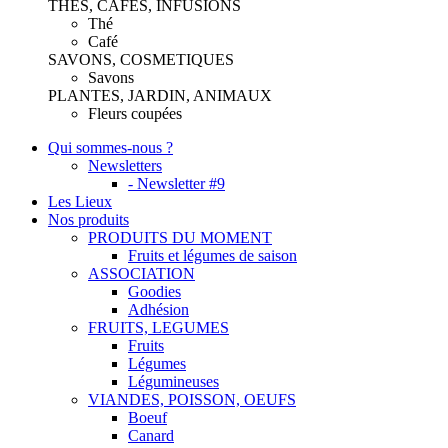
THES, CAFES, INFUSIONS
Thé
Café
SAVONS, COSMETIQUES
Savons
PLANTES, JARDIN, ANIMAUX
Fleurs coupées
Qui sommes-nous ?
Newsletters
- Newsletter #9
Les Lieux
Nos produits
PRODUITS DU MOMENT
Fruits et légumes de saison
ASSOCIATION
Goodies
Adhésion
FRUITS, LEGUMES
Fruits
Légumes
Légumineuses
VIANDES, POISSON, OEUFS
Boeuf
Canard