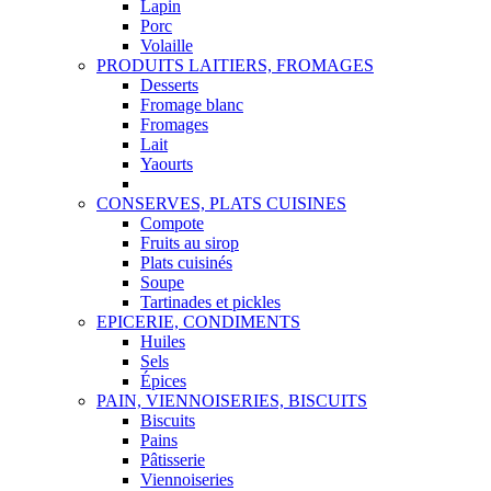
Lapin
Porc
Volaille
PRODUITS LAITIERS, FROMAGES
Desserts
Fromage blanc
Fromages
Lait
Yaourts
CONSERVES, PLATS CUISINES
Compote
Fruits au sirop
Plats cuisinés
Soupe
Tartinades et pickles
EPICERIE, CONDIMENTS
Huiles
Sels
Épices
PAIN, VIENNOISERIES, BISCUITS
Biscuits
Pains
Pâtisserie
Viennoiseries