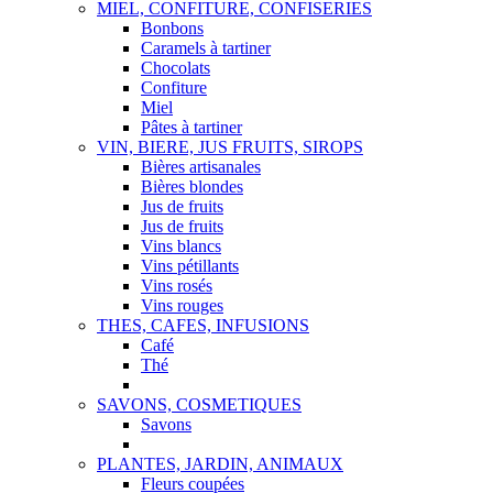
MIEL, CONFITURE, CONFISERIES
Bonbons
Caramels à tartiner
Chocolats
Confiture
Miel
Pâtes à tartiner
VIN, BIERE, JUS FRUITS, SIROPS
Bières artisanales
Bières blondes
Jus de fruits
Jus de fruits
Vins blancs
Vins pétillants
Vins rosés
Vins rouges
THES, CAFES, INFUSIONS
Café
Thé
SAVONS, COSMETIQUES
Savons
PLANTES, JARDIN, ANIMAUX
Fleurs coupées