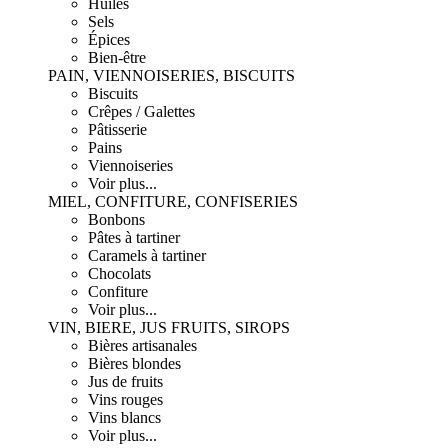
Huiles
Sels
Épices
Bien-être
PAIN, VIENNOISERIES, BISCUITS
Biscuits
Crêpes / Galettes
Pâtisserie
Pains
Viennoiseries
Voir plus...
MIEL, CONFITURE, CONFISERIES
Bonbons
Pâtes à tartiner
Caramels à tartiner
Chocolats
Confiture
Voir plus...
VIN, BIERE, JUS FRUITS, SIROPS
Bières artisanales
Bières blondes
Jus de fruits
Vins rouges
Vins blancs
Voir plus...