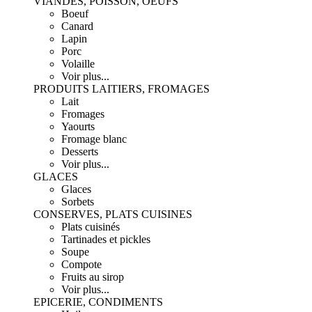
VIANDES, POISSON, OEUFS
Boeuf
Canard
Lapin
Porc
Volaille
Voir plus...
PRODUITS LAITIERS, FROMAGES
Lait
Fromages
Yaourts
Fromage blanc
Desserts
Voir plus...
GLACES
Glaces
Sorbets
CONSERVES, PLATS CUISINES
Plats cuisinés
Tartinades et pickles
Soupe
Compote
Fruits au sirop
Voir plus...
EPICERIE, CONDIMENTS