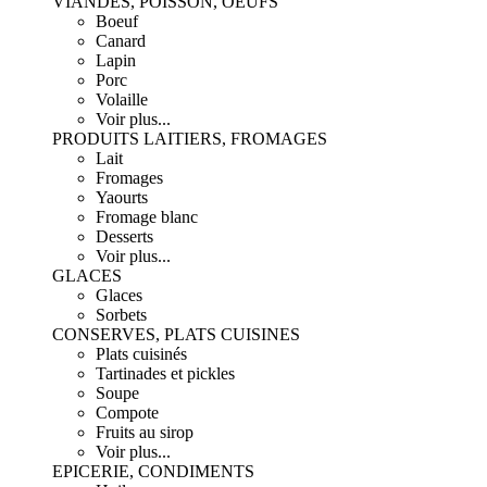
VIANDES, POISSON, OEUFS
Boeuf
Canard
Lapin
Porc
Volaille
Voir plus...
PRODUITS LAITIERS, FROMAGES
Lait
Fromages
Yaourts
Fromage blanc
Desserts
Voir plus...
GLACES
Glaces
Sorbets
CONSERVES, PLATS CUISINES
Plats cuisinés
Tartinades et pickles
Soupe
Compote
Fruits au sirop
Voir plus...
EPICERIE, CONDIMENTS