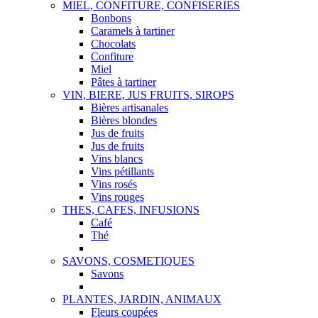
MIEL, CONFITURE, CONFISERIES
Bonbons
Caramels à tartiner
Chocolats
Confiture
Miel
Pâtes à tartiner
VIN, BIERE, JUS FRUITS, SIROPS
Bières artisanales
Bières blondes
Jus de fruits
Jus de fruits
Vins blancs
Vins pétillants
Vins rosés
Vins rouges
THES, CAFES, INFUSIONS
Café
Thé
SAVONS, COSMETIQUES
Savons
PLANTES, JARDIN, ANIMAUX
Fleurs coupées