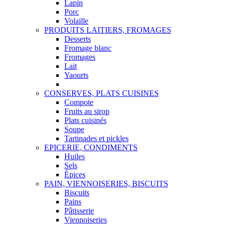
Lapin
Porc
Volaille
PRODUITS LAITIERS, FROMAGES
Desserts
Fromage blanc
Fromages
Lait
Yaourts
CONSERVES, PLATS CUISINES
Compote
Fruits au sirop
Plats cuisinés
Soupe
Tartinades et pickles
EPICERIE, CONDIMENTS
Huiles
Sels
Épices
PAIN, VIENNOISERIES, BISCUITS
Biscuits
Pains
Pâtisserie
Viennoiseries