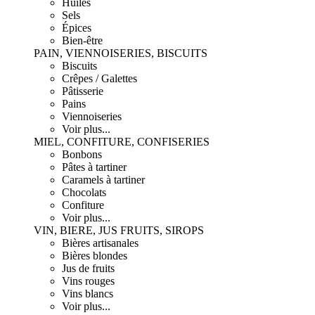
Huiles
Sels
Épices
Bien-être
PAIN, VIENNOISERIES, BISCUITS
Biscuits
Crêpes / Galettes
Pâtisserie
Pains
Viennoiseries
Voir plus...
MIEL, CONFITURE, CONFISERIES
Bonbons
Pâtes à tartiner
Caramels à tartiner
Chocolats
Confiture
Voir plus...
VIN, BIERE, JUS FRUITS, SIROPS
Bières artisanales
Bières blondes
Jus de fruits
Vins rouges
Vins blancs
Voir plus...