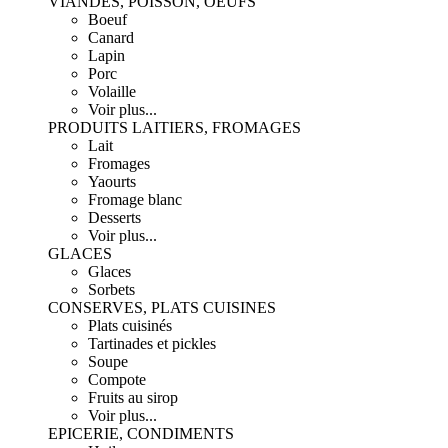
VIANDES, POISSON, OEUFS
Boeuf
Canard
Lapin
Porc
Volaille
Voir plus...
PRODUITS LAITIERS, FROMAGES
Lait
Fromages
Yaourts
Fromage blanc
Desserts
Voir plus...
GLACES
Glaces
Sorbets
CONSERVES, PLATS CUISINES
Plats cuisinés
Tartinades et pickles
Soupe
Compote
Fruits au sirop
Voir plus...
EPICERIE, CONDIMENTS