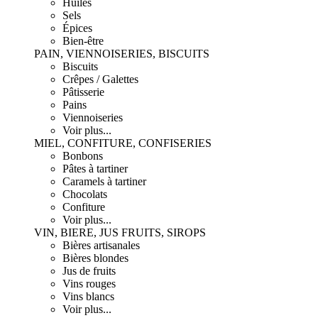
Huiles
Sels
Épices
Bien-être
PAIN, VIENNOISERIES, BISCUITS
Biscuits
Crêpes / Galettes
Pâtisserie
Pains
Viennoiseries
Voir plus...
MIEL, CONFITURE, CONFISERIES
Bonbons
Pâtes à tartiner
Caramels à tartiner
Chocolats
Confiture
Voir plus...
VIN, BIERE, JUS FRUITS, SIROPS
Bières artisanales
Bières blondes
Jus de fruits
Vins rouges
Vins blancs
Voir plus...