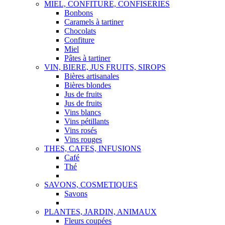
MIEL, CONFITURE, CONFISERIES
Bonbons
Caramels à tartiner
Chocolats
Confiture
Miel
Pâtes à tartiner
VIN, BIERE, JUS FRUITS, SIROPS
Bières artisanales
Bières blondes
Jus de fruits
Jus de fruits
Vins blancs
Vins pétillants
Vins rosés
Vins rouges
THES, CAFES, INFUSIONS
Café
Thé
SAVONS, COSMETIQUES
Savons
PLANTES, JARDIN, ANIMAUX
Fleurs coupées