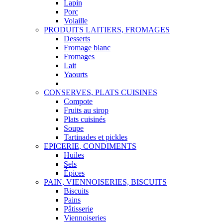
Lapin
Porc
Volaille
PRODUITS LAITIERS, FROMAGES
Desserts
Fromage blanc
Fromages
Lait
Yaourts
CONSERVES, PLATS CUISINES
Compote
Fruits au sirop
Plats cuisinés
Soupe
Tartinades et pickles
EPICERIE, CONDIMENTS
Huiles
Sels
Épices
PAIN, VIENNOISERIES, BISCUITS
Biscuits
Pains
Pâtisserie
Viennoiseries