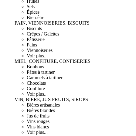
Huiles
Sels
Épices
Bien-être
PAIN, VIENNOISERIES, BISCUITS
Biscuits
Crêpes / Galettes
Pâtisserie
Pains
Viennoiseries
Voir plus...
MIEL, CONFITURE, CONFISERIES
Bonbons
Pâtes à tartiner
Caramels à tartiner
Chocolats
Confiture
Voir plus...
VIN, BIERE, JUS FRUITS, SIROPS
Bières artisanales
Bières blondes
Jus de fruits
Vins rouges
Vins blancs
Voir plus...