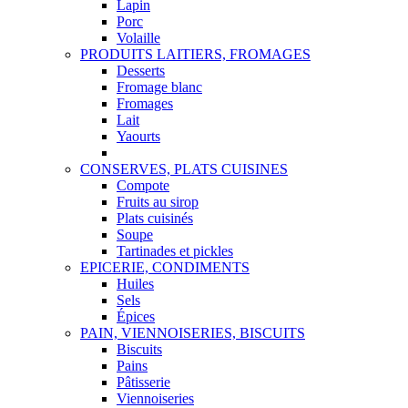
Lapin
Porc
Volaille
PRODUITS LAITIERS, FROMAGES
Desserts
Fromage blanc
Fromages
Lait
Yaourts
CONSERVES, PLATS CUISINES
Compote
Fruits au sirop
Plats cuisinés
Soupe
Tartinades et pickles
EPICERIE, CONDIMENTS
Huiles
Sels
Épices
PAIN, VIENNOISERIES, BISCUITS
Biscuits
Pains
Pâtisserie
Viennoiseries