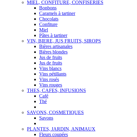
MIEL, CONFITURE, CONFISERIES
Bonbons
Caramels à tartiner
Chocolats
Confiture
Miel
Pâtes à tartiner
VIN, BIERE, JUS FRUITS, SIROPS
Bières artisanales
Bières blondes
Jus de fruits
Jus de fruits
Vins blancs
Vins pétillants
Vins rosés
Vins rouges
THES, CAFES, INFUSIONS
Café
Thé
SAVONS, COSMETIQUES
Savons
PLANTES, JARDIN, ANIMAUX
Fleurs coupées