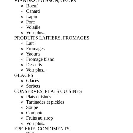
VIANDES, POISSON, OEUFS
Boeuf
Canard
Lapin
Porc
Volaille
Voir plus...
PRODUITS LAITIERS, FROMAGES
Lait
Fromages
Yaourts
Fromage blanc
Desserts
Voir plus...
GLACES
Glaces
Sorbets
CONSERVES, PLATS CUISINES
Plats cuisinés
Tartinades et pickles
Soupe
Compote
Fruits au sirop
Voir plus...
EPICERIE, CONDIMENTS