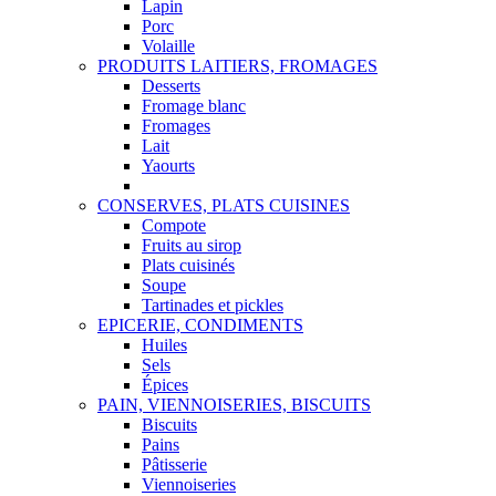
Lapin
Porc
Volaille
PRODUITS LAITIERS, FROMAGES
Desserts
Fromage blanc
Fromages
Lait
Yaourts
CONSERVES, PLATS CUISINES
Compote
Fruits au sirop
Plats cuisinés
Soupe
Tartinades et pickles
EPICERIE, CONDIMENTS
Huiles
Sels
Épices
PAIN, VIENNOISERIES, BISCUITS
Biscuits
Pains
Pâtisserie
Viennoiseries