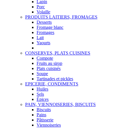
Lapin
Porc
Volaille
PRODUITS LAITIERS, FROMAGES
Desserts
Fromage blanc
Fromages
Lait
Yaourts
CONSERVES, PLATS CUISINES
Compote
Fruits au sirop
Plats cuisinés
Soupe
Tartinades et pickles
EPICERIE, CONDIMENTS
Huiles
Sels
Épices
PAIN, VIENNOISERIES, BISCUITS
Biscuits
Pains
Pâtisserie
Viennoiseries