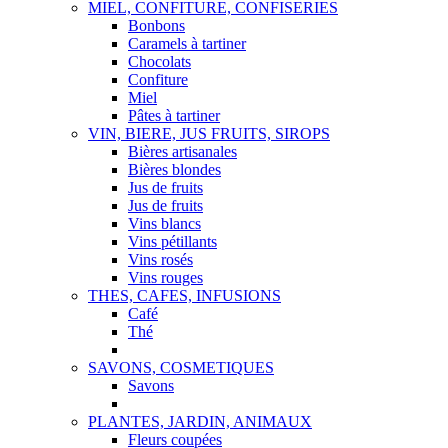
MIEL, CONFITURE, CONFISERIES
Bonbons
Caramels à tartiner
Chocolats
Confiture
Miel
Pâtes à tartiner
VIN, BIERE, JUS FRUITS, SIROPS
Bières artisanales
Bières blondes
Jus de fruits
Jus de fruits
Vins blancs
Vins pétillants
Vins rosés
Vins rouges
THES, CAFES, INFUSIONS
Café
Thé
SAVONS, COSMETIQUES
Savons
PLANTES, JARDIN, ANIMAUX
Fleurs coupées