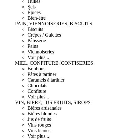
Huiles
Sels
Épices
Bien-être
PAIN, VIENNOISERIES, BISCUITS
Biscuits
Crêpes / Galettes
Pâtisserie
Pains
Viennoiseries
Voir plus...
MIEL, CONFITURE, CONFISERIES
Bonbons
Pâtes à tartiner
Caramels à tartiner
Chocolats
Confiture
Voir plus...
VIN, BIERE, JUS FRUITS, SIROPS
Bières artisanales
Bières blondes
Jus de fruits
Vins rouges
Vins blancs
Voir plus...