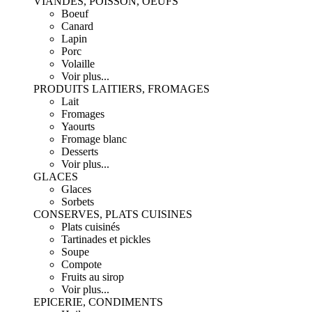
VIANDES, POISSON, OEUFS
Boeuf
Canard
Lapin
Porc
Volaille
Voir plus...
PRODUITS LAITIERS, FROMAGES
Lait
Fromages
Yaourts
Fromage blanc
Desserts
Voir plus...
GLACES
Glaces
Sorbets
CONSERVES, PLATS CUISINES
Plats cuisinés
Tartinades et pickles
Soupe
Compote
Fruits au sirop
Voir plus...
EPICERIE, CONDIMENTS